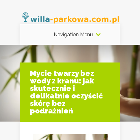
Navigation Menu
Mycie twarzy bez
wody z kranu: jak
skutecznie i
delikatnie oczyścić
skórę bez
podrażnień