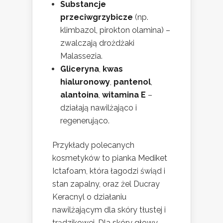
Substancje
przeciwgrzybicze
(np.
klimbazol, pirokton olamina) –
zwalczają drożdżaki
Malassezia.
Gliceryna
,
kwas
hialuronowy
,
pantenol
,
alantoina
,
witamina E
–
działają nawilżająco i
regenerująco.
Przykłady polecanych
kosmetyków to pianka Mediket
Ictafoam, która łagodzi świąd i
stan zapalny, oraz żel Ducray
Keracnyl o działaniu
nawilżającym dla skóry tłustej i
trądzikowej. Dla skóry głowy,