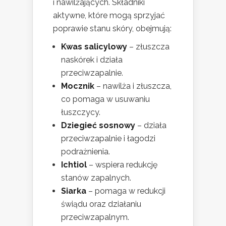
i nawilżających. Składniki
aktywne, które mogą sprzyjać
poprawie stanu skóry, obejmują:
Kwas salicylowy
– złuszcza
naskórek i działa
przeciwzapalnie.
Mocznik
– nawilża i złuszcza,
co pomaga w usuwaniu
łuszczycy.
Dziegieć sosnowy
– działa
przeciwzapalnie i łagodzi
podrażnienia.
Ichtiol
– wspiera redukcję
stanów zapalnych.
Siarka
– pomaga w redukcji
świądu oraz działaniu
przeciwzapalnym.