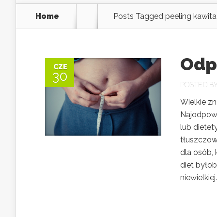
Home
Posts Tagged
peeling kawit
Odp
CZE
30
POSTED B
Wielkie zn
Najodpowi
lub dietet
tłuszczow
dla osób,
diet byłob
niewielkiej.