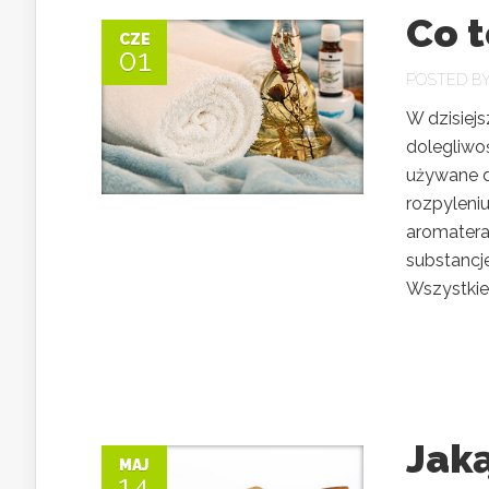
Co t
CZE
01
POSTED B
W dzisiejs
dolegliwoś
używane do
rozpyleniu
aromaterap
substancje
Wszystkie o
Jak
MAJ
14