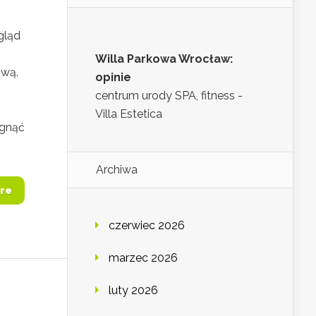
gląd
Willa Parkowa Wrocław:
ową.
opinie
centrum urody SPA, fitness -
,
Villa Estetica
ęgnąć
Archiwa
re
czerwiec 2026
marzec 2026
luty 2026