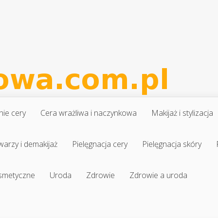
nie cery
Cera wrażliwa i naczynkowa
Makijaż i stylizacja
warzy i demakijaż
Pielęgnacja cery
Pielęgnacja skóry
osmetyczne
Uroda
Zdrowie
Zdrowie a uroda