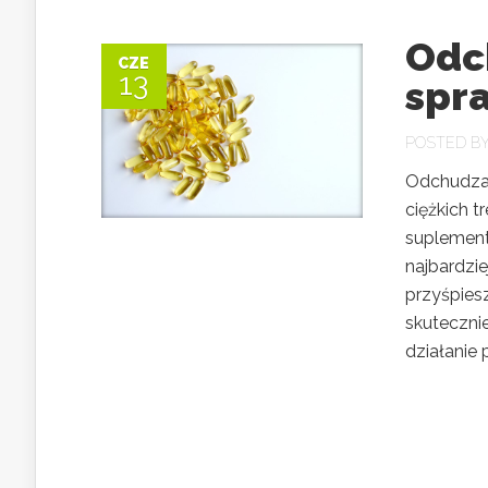
Odc
CZE
13
spra
POSTED B
Odchudzan
ciężkich 
suplement
najbardzi
przyśpiesz
skuteczni
działanie p