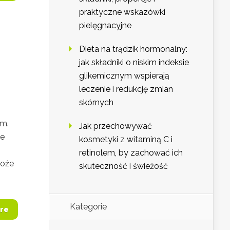
praktyczne wskazówki
pielęgnacyjne
Dieta na trądzik hormonalny:
jak składniki o niskim indeksie
glikemicznym wspierają
leczenie i redukcję zmian
skórnych
ym.
Jak przechowywać
we
kosmetyki z witaminą C i
retinolem, by zachować ich
może
skuteczność i świeżość
Kategorie
re