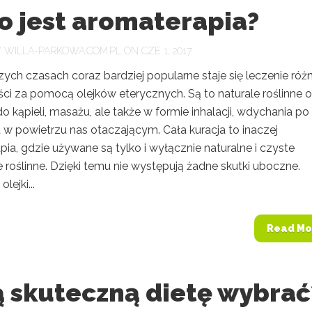
o jest aromaterapia?
Y
WILLA-PARKOWA.COM.PL
ON CZE 1, 2017
zych czasach coraz bardziej popularne staje się leczenie róż
ci za pomocą olejków eterycznych. Są to naturale roślinne ol
 kąpieli, masażu, ale także w formie inhalacji, wdychania po
 w powietrzu nas otaczającym. Cała kuracja to inaczej
ia, gdzie używane są tylko i wyłącznie naturalne i czyste
 roślinne. Dzięki temu nie występują żadne skutki uboczne.
lejki...
Read Mo
ą skuteczną dietę wybrać