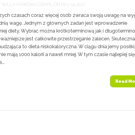
Y
WILLA-PARKOWA.COM.PL
ON MAJ 14, 2017
szych czasach coraz więcej osób zwraca swoją uwagę na wy
dnią wagę. Jednym z głównych zadań jest wprowadzenie
iej diety. Wybrać można krótkoterminową jak i długotermin
ważniejsze jest całkowite przestrzeganie zaleceń. Skuteczna
udzająca to dieta niskokaloryczna. W ciągu dnia jemy posiłki
nie mają 1000 kalorii a nawet mniej. W tym czasie najlepiej si
..
Read Mo