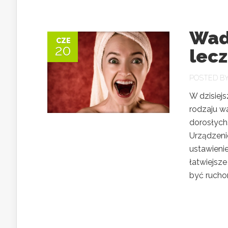
Wady
CZE
20
lec
POSTED B
W dzisiej
rodzaju wa
dorosłych
Urządzeni
ustawieni
łatwiejsz
być ruchom