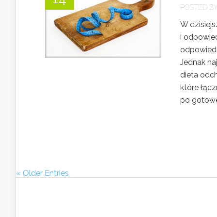
POSTED B
W dzisiej
i odpowie
odpowiedn
Jednak naj
dieta odch
które łącz
po gotowe.
« Older Entries