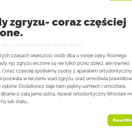
 zgryzu- coraz częściej
zone.
Y
WILLA-PARKOWA.COM.PL
ON CZE 20, 2017
szych czasach większość osób dba o swoje zęby. Różnego
dy, np. zgryzu leczone są nie tylko przez dzieci, ale również
. Coraz częściej spotkamy osoby z aparatem ortodontyczn
e pozwala w leczeniu wad zgryzu, oraz umożliwia prawidło
e zębów. Dodatkowo daje nam piękny uśmiech i umożliwia
e dbanie o całą jamę ustną. Aparat ortodontyczny Wrocław 
y lub stały....
Read Mo