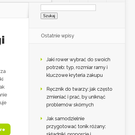
Szukaj:
Ostatnie wpisy
i
Jaki rower wybrać do swoich
potrzeb: typ, rozmiar ramy i
rza
kluczowe kryteria zakupu
ki
ak
Ręcznik do twarzy: jak często
nie
zmieniać i prać, by uniknąć
uje
problemów skórnych
Jak samodzielnie
przygotować tonik różany:
re
składniki, proporcje i