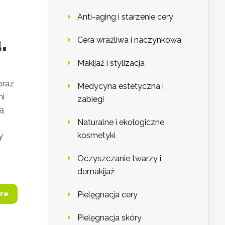
Anti-aging i starzenie cery
.
Cera wrażliwa i naczynkowa
Makijaż i stylizacja
oraz
Medycyna estetyczna i
mi
zabiegi
są
Naturalne i ekologiczne
kosmetyki
y
Oczyszczanie twarzy i
demakijaż
re
Pielęgnacja cery
Pielęgnacja skóry