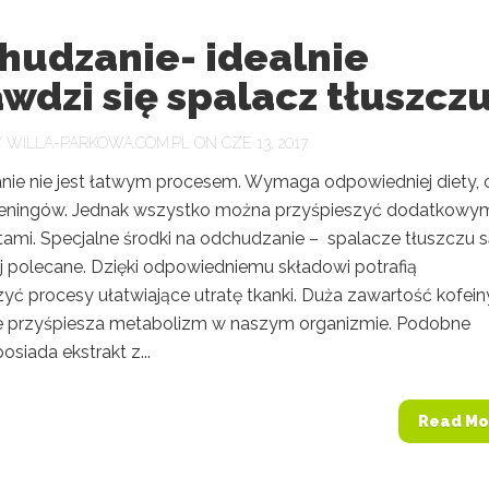
hudzanie- idealnie
wdzi się spalacz tłuszczu
Y
WILLA-PARKOWA.COM.PL
ON CZE 13, 2017
ie nie jest łatwym procesem. Wymaga odpowiedniej diety, 
treningów. Jednak wszystko można przyśpieszyć dodatkowy
ami. Specjalne środki na odchudzanie – spalacze tłuszczu 
ej polecane. Dzięki odpowiedniemu składowi potrafią
yć procesy ułatwiające utratę tkanki. Duża zawartość kofein
e przyśpiesza metabolizm w naszym organizmie. Podobne
osiada ekstrakt z...
Read Mo