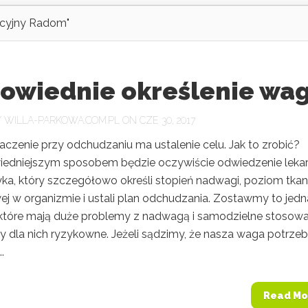
acyjny Radom"
owiednie określenie wag
Y
WILLA-PARKOWA.COM.PL
ON CZE 30, 2017
aczenie przy odchudzaniu ma ustalenie celu. Jak to zrobić?
edniejszym sposobem będzie oczywiście odwiedzenie leka
yka, który szczegółowo określi stopień nadwagi, poziom tkan
ej w organizmie i ustali plan odchudzania. Zostawmy to jedn
 które mają duże problemy z nadwagą i samodzielne stosowa
y dla nich ryzykowne. Jeżeli sądzimy, że nasza waga potrzeb
..
Read Mo