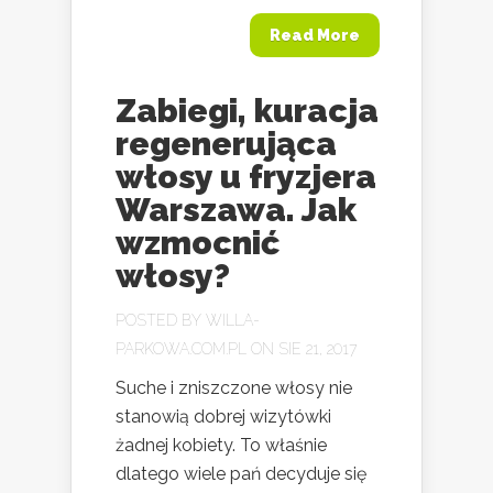
Read More
Zabiegi, kuracja
regenerująca
włosy u fryzjera
Warszawa. Jak
wzmocnić
włosy?
POSTED BY
WILLA-
PARKOWA.COM.PL
ON SIE 21, 2017
Suche i zniszczone włosy nie
stanowią dobrej wizytówki
żadnej kobiety. To właśnie
dlatego wiele pań decyduje się