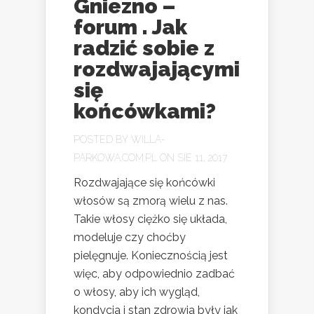
Gniezno –
forum . Jak
radzić sobie z
rozdwajającymi
się
końcówkami?
POSTED BY
WILLA-
PARKOWA.COM.PL
ON SIE 11, 2017
Rozdwajające się końcówki
włosów są zmorą wielu z nas.
Takie włosy ciężko się układa,
modeluje czy choćby
pielęgnuje. Koniecznością jest
więc, aby odpowiednio zadbać
o włosy, aby ich wygląd,
kondycja i stan zdrowia były jak