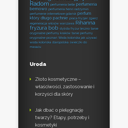
Radom
perfumeria
perfumeria belle
bemowo
perfumeria henri radzymin
perfum
perfumerie internetowe gdańsk
który długo pachnie
praca fryzjer zgierz
Rihanna
regeneracja włosów warszawa
fryzura bob
stylista fryzur leszno
tanie
oryginalne perfumy kraków
tanie perfumy
oryginalne poznań
Woda kolońska jak używać
woda kolońska staropolska
świeczki do
masażu
Uroda
Złoto kosmetyczne –
właściwości, zastosowanie i
korzyści dla skóry
Jak dbać o pielęgnację
twarzy? Etapy, potrzeby i
kosmetyki