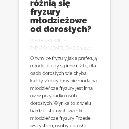
różnią się
fryzury
młodzieżowe
od dorosłych?
POSTED BY
WILLA-
PARKOWA.COM.PL
ON SIE 3, 2017
O tym, że fryzury jakie preferują
młode osoby są inne niż te, dla
osób dorosłych wie chyba
każdy. Zdecydowanie moda na
młodzieńcze fryzury jest inna,
niż w przypadku osób
dorosłych. Wynika to z wielu
bardzo istotnych kwestii.
młodzieńcze fryzury Przede
wszystkim, osoby dorosłe