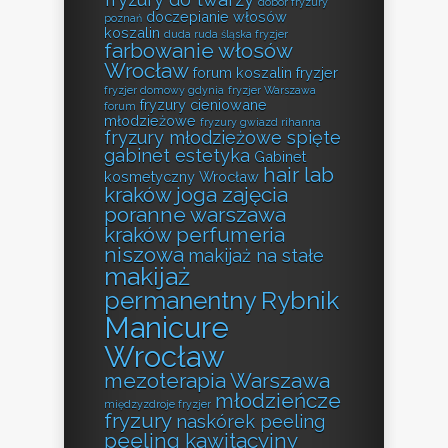
dobór fryzury
doczepianie włosów
poznań
koszalin
duda ruda śląska fryzjer
farbowanie włosów
Wrocław
forum koszalin fryzjer
fryzjer domowy gdynia
fryzjer Warszawa
fryzury cieniowane
forum
młodzieżowe
fryzury gwiazd rihanna
fryzury młodzieżowe spięte
gabinet estetyka
Gabinet
hair lab
kosmetyczny Wrocław
kraków
joga zajęcia
poranne warszawa
kraków perfumeria
niszowa
makijaż na stałe
makijaż
permanentny Rybnik
Manicure
Wrocław
mezoterapia Warszawa
młodzieńcze
międzyzdroje fryzjer
fryzury
naskórek peeling
peeling kawitacyjny