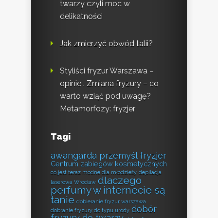
twarzy czyli moc w
delikatności
Jak zmierzyć obwód talii?
Styliści fryzur Warszawa –
opinie . Zmiana fryzury – co
warto wziąć pod uwagę?
Metamorfozy: fryzjer
Tagi
awangarda przemyśl fryzjer
Centrum zabiegów kosmetycznych
co jest teraz modne dla młodzieży
depilacja
dlaczego
laserowa Wrocław
perfumy w internecie są
tanie
dobieranie fryzur warszawa
dobór
dobranie fryzury do typu urody
fryzury do twarzy