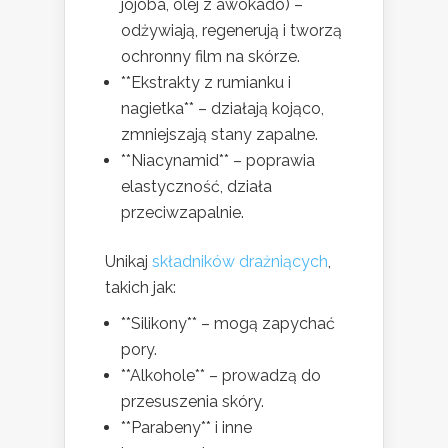
jojoba, olej z awokado) –
odżywiają, regenerują i tworzą
ochronny film na skórze.
**Ekstrakty z rumianku i
nagietka** – działają kojąco,
zmniejszają stany zapalne.
**Niacynamid** – poprawia
elastyczność, działa
przeciwzapalnie.
Unikaj
składników drażniących
,
takich jak:
**Silikony** – mogą zapychać
pory.
**Alkohole** – prowadzą do
przesuszenia skóry.
**Parabeny** i inne