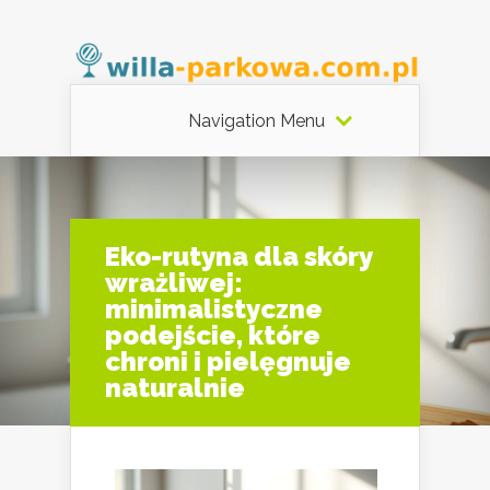
Navigation Menu
Eko-rutyna dla skóry
wrażliwej:
minimalistyczne
podejście, które
chroni i pielęgnuje
naturalnie