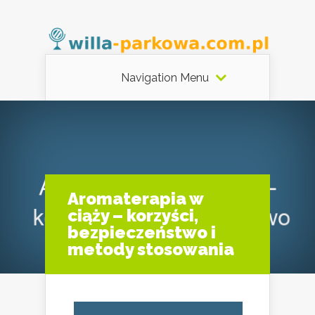
Navigation Menu
Aromaterapia w
ciąży – korzyści,
bezpieczeństwo i
metody stosowania