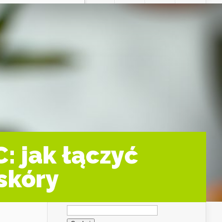
: jak łączyć
 skóry
Szukaj: