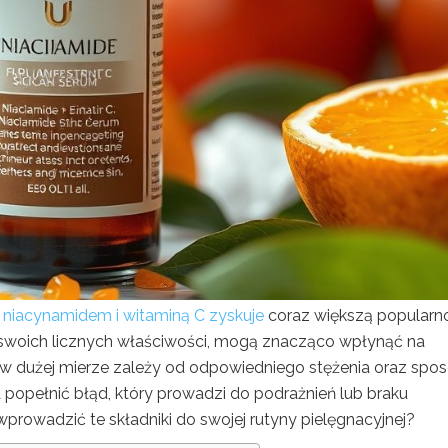
 niacynamidem i witaminą C zyskuje
coraz większą popularn
ze swoich licznych właściwości, mogą znacząco wpłynąć na
ć w dużej mierze zależy od odpowiedniego stężenia oraz spo
popełnić błąd, który prowadzi do podrażnień lub braku
rowadzić te składniki do swojej rutyny pielęgnacyjnej?