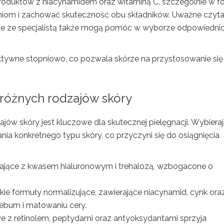
 produktów z niacynamidem oraz witaminą C, szczególnie w f
niom i zachować skuteczność obu składników. Uważne czyta
je ze specjalistą także mogą pomóc w wyborze odpowiedni
tywne stopniowo, co pozwala skórze na przystosowanie się 
różnych rodzajów skóry
jów skóry jest kluczowe dla skutecznej pielęgnacji. Wybiera
a konkretnego typu skóry, co przyczyni się do osiągnięcia
ające z kwasem hialuronowym i trehalozą, wzbogacone o
kie formuły normalizujące, zawierające niacynamid, cynk ora
sebum i matowaniu cery.
z retinolem, peptydami oraz antyoksydantami sprzyja