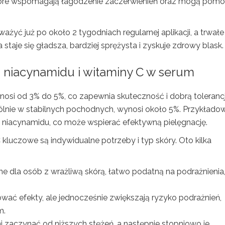
tóre wspomagają łagodzenie zaczerwienień oraz mogą pom
ć już po około 2 tygodniach regularnej aplikacji, a trwałe
a staje się gładsza, bardziej sprężysta i zyskuje zdrowy blask.
niacynamidu i witaminy C w serum
si od 3% do 5%, co zapewnia skuteczność i dobrą toleranc
ólnie w stabilnych pochodnych, wynosi około 5%. Przykłado
% niacynamidu, co może wspierać efektywną pielęgnację.
luczowe są indywidualne potrzeby i typ skóry. Oto kilka
lne dla osób z wrażliwą skórą, łatwo podatną na podrażnienia
wać efekty, ale jednocześnie zwiększają ryzyko podrażnień,
m.
 zaczynać od niższych stężeń, a następnie stopniowo je