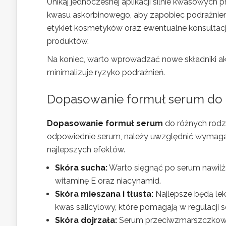
Unikaj jednoczesnej aplikacji silnie kwasowych
kwasu askorbinowego, aby zapobiec podrażnie
etykiet kosmetyków oraz ewentualne konsultac
produktów.
Na koniec, warto wprowadzać nowe składniki ak
minimalizuje ryzyko podrażnień.
Dopasowanie formuł serum do 
Dopasowanie formuł serum
do różnych rodza
odpowiednie serum, należy uwzględnić wymagani
najlepszych efektów.
Skóra sucha:
Warto sięgnąć po serum nawilż
witaminę E oraz niacynamid.
Skóra mieszana i tłusta:
Najlepsze będą lek
kwas salicylowy, które pomagają w regulacji 
Skóra dojrzała:
Serum przeciwzmarszczkowe 