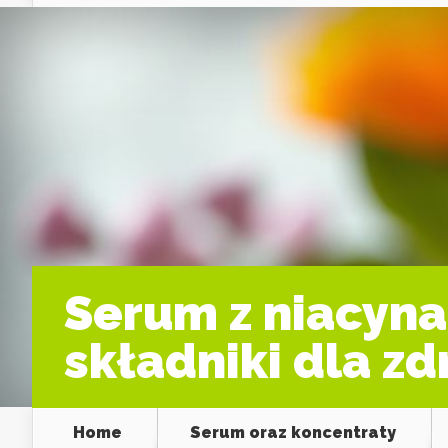
Serum z niacyna
składniki dla zd
Home
Serum oraz koncentraty