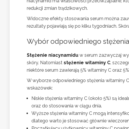
niacynamid ma właściwości przeciwzapalne, k
redukcji zmian trądzikowych.
Widoczne efekty stosowania serum można zauważy
rezultaty pojawiają się po kilku tygodniach. Skór
Wybór odpowiedniego stężenia 
Stężenie niacynamidu
w serum zazwyczaj wyno
skóry. Natomiast
stężenie witaminy C
, szczeg
niektóre serum zawierają 5% witaminy C oraz 5
W wyborze odpowiedniego stężenia witaminy C k
wskazówek:
Niskie stężenia witaminy C (około 5%) są idea
oraz do stosowania w ciągu dnia.
Wyższe stężenia witaminy C mogą intensyfiko
dlatego warto je stosować głównie wieczore
Początkujący użytkownicy witaminy C powinni