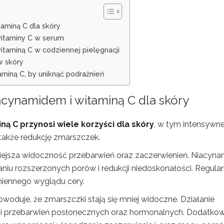
aminą C dla skóry
witaminy C w serum
taminą C w codziennej pielęgnacji
w skóry
miną C, by uniknąć podrażnień
iacynamidem
i witaminą C dla skóry
ą C przynosi wiele korzyści dla skóry
, w tym intensywn
a także redukcję zmarszczek.
iejsza widoczność przebarwień oraz zaczerwienień. Niacyna
aniu rozszerzonych porów i redukcji niedoskonałości. Regula
iennego wyglądu cery.
woduje, że zmarszczki stają się mniej widoczne. Działanie
ji przebarwień posłonecznych oraz hormonalnych. Dodatkow