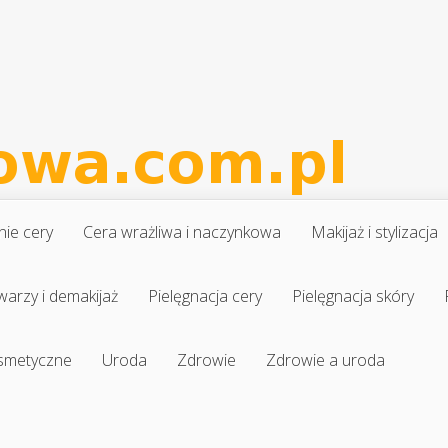
nie cery
Cera wrażliwa i naczynkowa
Makijaż i stylizacja
warzy i demakijaż
Pielęgnacja cery
Pielęgnacja skóry
osmetyczne
Uroda
Zdrowie
Zdrowie a uroda