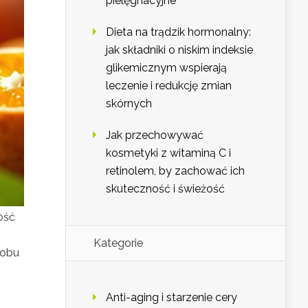
pielęgnacyjne
Dieta na trądzik hormonalny:
jak składniki o niskim indeksie
glikemicznym wspierają
leczenie i redukcję zmian
skórnych
Jak przechowywać
kosmetyki z witaminą C i
retinolem, by zachować ich
skuteczność i świeżość
ość
Kategorie
sobu
Anti-aging i starzenie cery