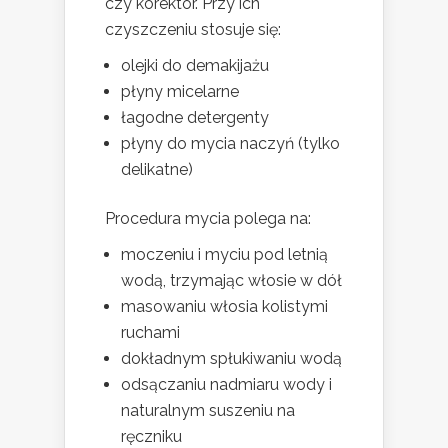
czy korektor. Przy ich
czyszczeniu stosuje się:
olejki do demakijażu
płyny micelarne
łagodne detergenty
płyny do mycia naczyń (tylko
delikatne)
Procedura mycia polega na:
moczeniu i myciu pod letnią
wodą, trzymając włosie w dół
masowaniu włosia kolistymi
ruchami
dokładnym spłukiwaniu wodą
odsączaniu nadmiaru wody i
naturalnym suszeniu na
ręczniku