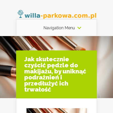
Navigation Menu
Jak skutecznie
czyścić pędzle do
makijażu, by uniknąć
podrażnień i
przedłużyć ich
trwałość