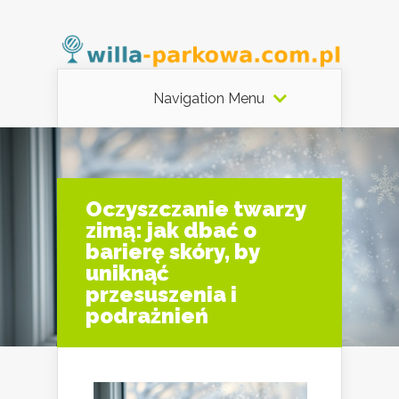
Navigation Menu
Oczyszczanie twarzy
zimą: jak dbać o
barierę skóry, by
uniknąć
przesuszenia i
podrażnień