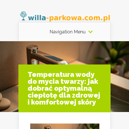
Navigation Menu
Temperatura wody
do mycia twarzy: jak
dobrać optymalną
ciepłotę dla zdrowej
i komfortowej skóry