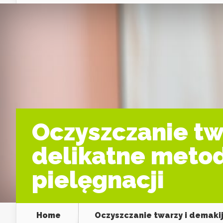
Oczyszczanie tw
delikatne metod
pielęgnacji
Home
Oczyszczanie twarzy i demaki