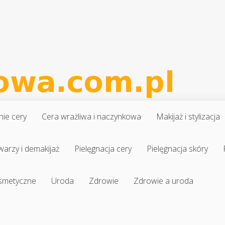
nie cery
Cera wrażliwa i naczynkowa
Makijaż i stylizacja
warzy i demakijaż
Pielęgnacja cery
Pielęgnacja skóry
osmetyczne
Uroda
Zdrowie
Zdrowie a uroda