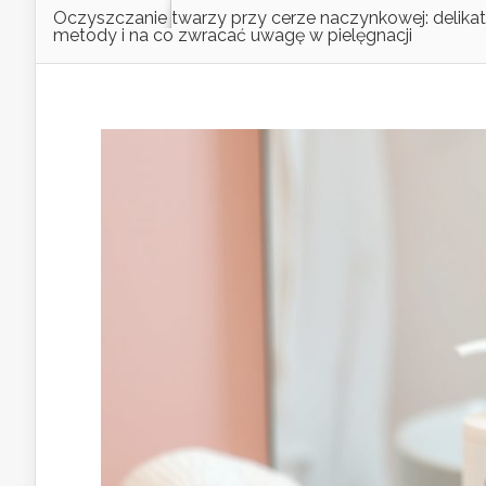
Oczyszczanie twarzy przy cerze naczynkowej: delika
metody i na co zwracać uwagę w pielęgnacji