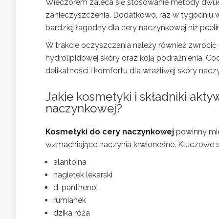
Wieczorem zaleca się stosowanie metody dwuet
zanieczyszczenia. Dodatkowo, raz w tygodniu w
bardziej łagodny dla cery naczynkowej niż peel
W trakcie oczyszczania należy również zwrócić 
hydrolipidowej skóry oraz koją podrażnienia. 
delikatności i komfortu dla wrażliwej skóry nacz
Jakie kosmetyki i składniki akt
naczynkowej?
Kosmetyki do cery naczynkowej
powinny mie
wzmacniające naczynia krwionośne. Kluczowe sk
alantoina
nagietek lekarski
d-panthenol
rumianek
dzika róża