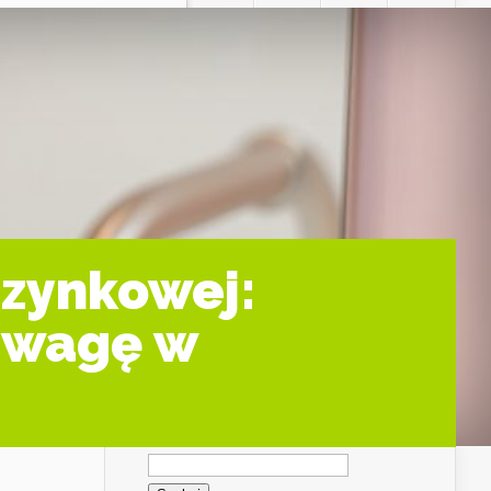
czynkowej:
 uwagę w
Szukaj: