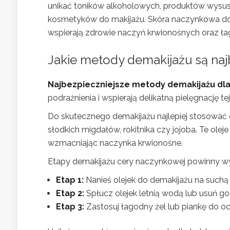
unikać toników alkoholowych, produktów wys
kosmetyków do makijażu. Skóra naczynkowa dob
wspierają zdrowie naczyń krwionośnych oraz ła
Jakie metody demakijażu są naj
Najbezpieczniejsze metody demakijażu dl
podrażnienia i wspierają delikatną pielęgnację tej
Do skutecznego demakijażu najlepiej stosować ole
słodkich migdałów, rokitnika czy jojoba. Te olej
wzmacniając naczynka krwionośne.
Etapy demakijażu cery naczynkowej powinny w
Etap 1:
Nanieś olejek do demakijażu na suchą
Etap 2:
Spłucz olejek letnią wodą lub usuń go 
Etap 3:
Zastosuj łagodny żel lub piankę do oc