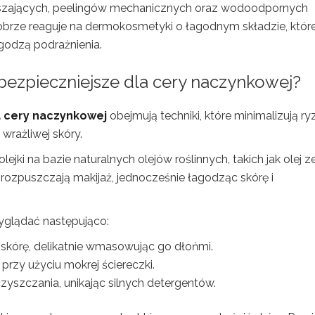
uszających, peelingów mechanicznych oraz wodoodpornych
rze reaguje na dermokosmetyki o łagodnym składzie, któr
godzą podrażnienia.
bezpieczniejsze dla cery naczynkowej?
a cery naczynkowej
obejmują techniki, które minimalizują r
 wrażliwej skóry.
jki na bazie naturalnych olejów roślinnych, takich jak olej z
e rozpuszczają makijaż, jednocześnie łagodząc skórę i
yglądać następująco:
 skórę, delikatnie wmasowując go dłońmi.
przy użyciu mokrej ściereczki.
zyszczania, unikając silnych detergentów.