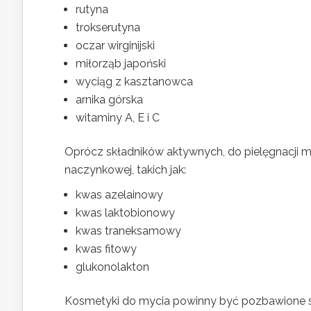
rutyna
trokserutyna
oczar wirginijski
miłorząb japoński
wyciąg z kasztanowca
arnika górska
witaminy A, E i C
Oprócz składników aktywnych, do pielęgnacji 
naczynkowej, takich jak:
kwas azelainowy
kwas laktobionowy
kwas traneksamowy
kwas fitowy
glukonolakton
Kosmetyki do mycia powinny być pozbawione sub