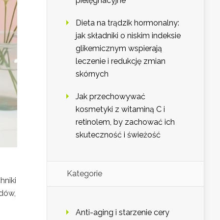
pielęgnacyjne
Dieta na trądzik hormonalny:
jak składniki o niskim indeksie
glikemicznym wspierają
leczenie i redukcję zmian
skórnych
Jak przechowywać
kosmetyki z witaminą C i
retinolem, by zachować ich
skuteczność i świeżość
Kategorie
hniki
ędów,
Anti-aging i starzenie cery