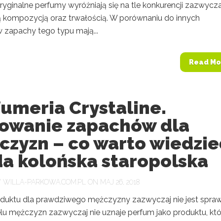
yginalne perfumy wyróżniają się na tle konkurencji zazwycza
 kompozycją oraz trwałością. W porównaniu do innych
 zapachy tego typu mają...
Read Mo
umeria Crystaline.
owanie zapachów dla
czyzn – co warto wiedzie
a kolońska staropolska
Y
WILLA-PARKOWA.COM.PL
ON MAJ 26, 2018
duktu dla prawdziwego mężczyzny zazwyczaj nie jest spra
elu mężczyzn zazwyczaj nie uznaje perfum jako produktu, któ