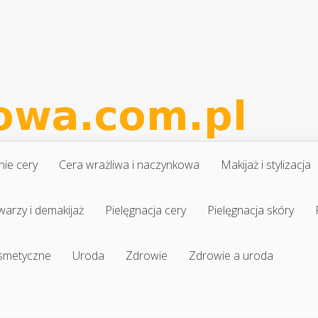
nie cery
Cera wrażliwa i naczynkowa
Makijaż i stylizacja
warzy i demakijaż
Pielęgnacja cery
Pielęgnacja skóry
osmetyczne
Uroda
Zdrowie
Zdrowie a uroda