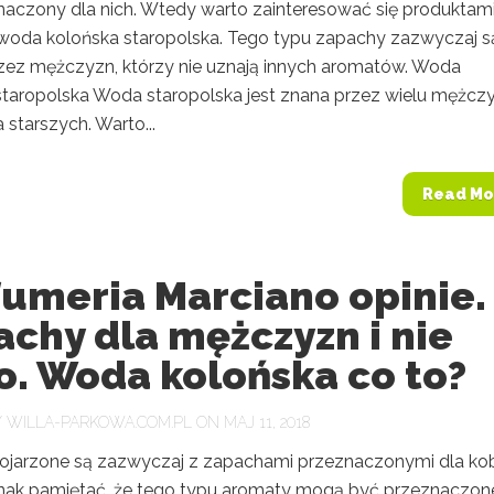
znaczony dla nich. Wtedy warto zainteresować się produktam
k woda kolońska staropolska. Tego typu zapachy zazwyczaj s
rzez mężczyzn, którzy nie uznają innych aromatów. Woda
staropolska Woda staropolska jest znana przez wielu mężczy
starszych. Warto...
Read Mo
fumeria Marciano opinie.
chy dla mężczyzn i nie
o. Woda kolońska co to?
Y
WILLA-PARKOWA.COM.PL
ON MAJ 11, 2018
ojarzone są zazwyczaj z zapachami przeznaczonymi dla kob
nak pamiętać, że tego typu aromaty mogą być przeznaczon