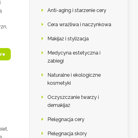
i
Anti-aging i starzenie cery
ą
Cera wrażliwa i naczynkowa
zn,
Makijaż i stylizacja
Medycyna estetyczna i
re
zabiegi
Naturalne i ekologiczne
kosmetyki
Oczyszczanie twarzy i
demakijaż
Pielęgnacja cery
iet.
Pielęgnacja skóry
e