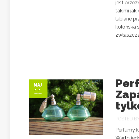
jest prze
takimi ja
lubiane p
kolońska 
zwłaszcza 
Per
MAJ
11
Zapa
tylk
POSTED B
Perfumy k
Warto jed