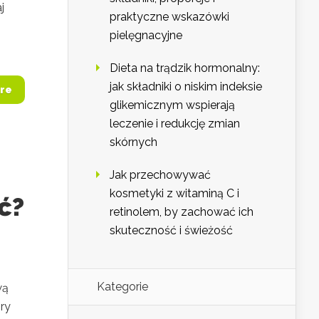
j
praktyczne wskazówki
pielęgnacyjne
Dieta na trądzik hormonalny:
jak składniki o niskim indeksie
re
glikemicznym wspierają
leczenie i redukcję zmian
skórnych
Jak przechowywać
kosmetyki z witaminą C i
ć?
retinolem, by zachować ich
skuteczność i świeżość
Kategorie
wą
ry