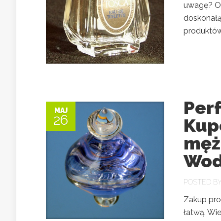
uwagę? Or
doskonałą
produktów
Perf
MAJ
26
Kup
męż
Wod
POSTED B
Zakup pro
łatwą. Wi