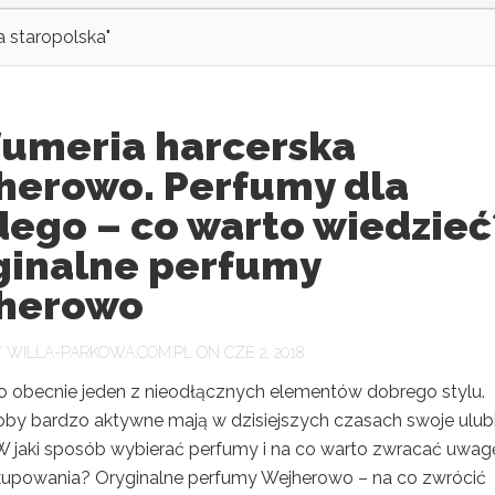
 staropolska"
fumeria harcerska
herowo. Perfumy dla
dego – co warto wiedzieć
ginalne perfumy
herowo
Y
WILLA-PARKOWA.COM.PL
ON CZE 2, 2018
o obecnie jeden z nieodłącznych elementów dobrego stylu.
by bardzo aktywne mają w dzisiejszych czasach swoje ulub
W jaki sposób wybierać perfumy i na co warto zwracać uwag
upowania? Oryginalne perfumy Wejherowo – na co zwrócić