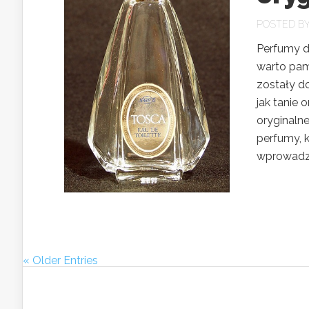
POSTED B
Perfumy d
warto pam
zostały d
jak tanie 
oryginaln
perfumy, k
wprowadzo
« Older Entries