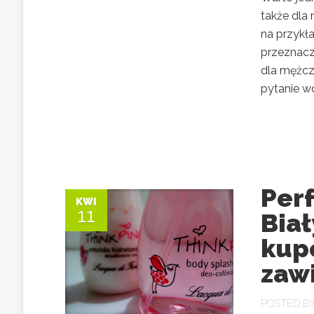
także dla 
na przykł
przeznacz
dla mężcz
pytanie wo
Per
KWI
11
Biał
kup
zaw
POSTED B