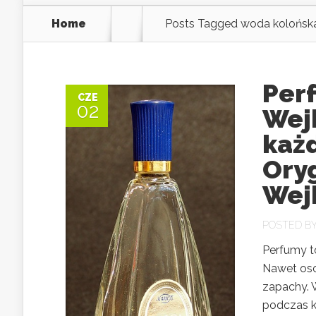
Home
Posts Tagged
woda kolońska
Per
CZE
02
Wej
każ
Ory
Wej
POSTED B
Perfumy t
Nawet oso
zapachy. 
podczas k