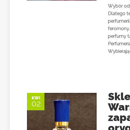
Wybór odp
Dlatego t
perfumerii
feromony. 
perfumy ta
Perfumeria
Wybierając
Skl
KWI
02
War
zap
ory