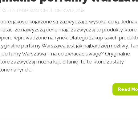
Y
WILLA-PARKOWA.COM.PL
ON KWI 2, 2018
obrej jakości kojarzone są zazwyczaj z wysoką ceną. Jednak
iętać, że najwyższą cenę mają zazwyczaj te produkty, które
opiero wprowadzone na rynek. Dlatego zakup takich produk
oryginalne perfumy Warszawa jest jak najbardziej możliwy. Tan
e perfumy Warszawa – na co zwracać uwagę? Oryginalne
tóre zazwyczaj można kupić taniej, to te, które zostały
ne na rynek...
Read Mo