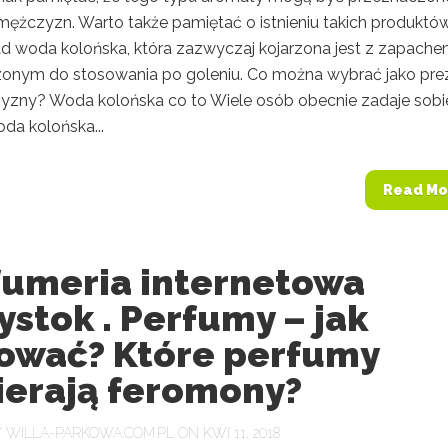
mężczyzn. Warto także pamiętać o istnieniu takich produktów
ad woda kolońska, która zazwyczaj kojarzona jest z zapach
onym do stosowania po goleniu. Co można wybrać jako pre
yzny? Woda kolońska co to Wiele osób obecnie zadaje sobi
da kolońska...
Read Mo
fumeria internetowa
ystok . Perfumy – jak
ować? Które perfumy
ierają feromony?
Y
WILLA-PARKOWA.COM.PL
ON KWI 11, 2018