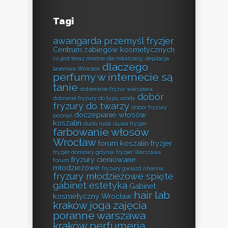
Tagi
awangarda przemyśl fryzjer
Centrum zabiegów kosmetycznych
co jest teraz modne dla młodzieży
depilacja
dlaczego
laserowa Wrocław
perfumy w internecie są
tanie
dobieranie fryzur warszawa
dobór
dobranie fryzury do typu urody
fryzury do twarzy
dobór fryzury
doczepianie włosów
poznań
koszalin
duda ruda śląska fryzjer
farbowanie włosów
Wrocław
forum koszalin fryzjer
fryzjer domowy gdynia
fryzjer Warszawa
fryzury cieniowane
forum
młodzieżowe
fryzury gwiazd rihanna
fryzury młodzieżowe spięte
gabinet estetyka
Gabinet
hair lab
kosmetyczny Wrocław
kraków
joga zajęcia
poranne warszawa
kraków perfumeria