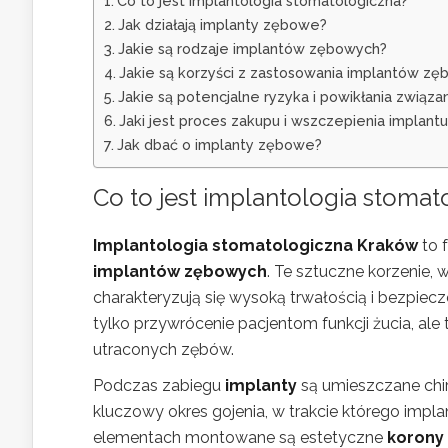
Co to jest implantologia stomatologiczna?
Jak działają implanty zębowe?
Jakie są rodzaje implantów zębowych?
Jakie są korzyści z zastosowania implantów z
Jakie są potencjalne ryzyka i powikłania związa
Jaki jest proces zakupu i wszczepienia implantu
Jak dbać o implanty zębowe?
Co to jest implantologia stomat
Implantologia stomatologiczna Kraków
to 
implantów zębowych
. Te sztuczne korzenie,
charakteryzują się wysoką trwałością i bezpie
tylko przywrócenie pacjentom funkcji żucia, ale
utraconych zębów.
Podczas zabiegu
implanty
są umieszczane chir
kluczowy okres gojenia, w trakcie którego impla
elementach montowane są estetyczne
korony