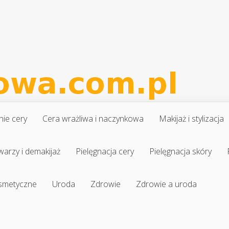
nie cery
Cera wrażliwa i naczynkowa
Makijaż i stylizacja
warzy i demakijaż
Pielęgnacja cery
Pielęgnacja skóry
osmetyczne
Uroda
Zdrowie
Zdrowie a uroda