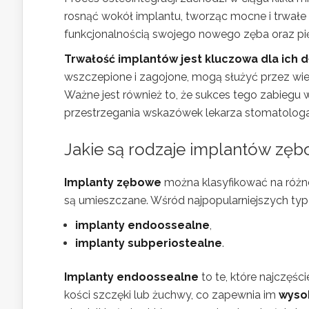
rosnąć wokół implantu, tworząc mocne i trwałe 
funkcjonalnością swojego nowego zęba oraz p
Trwałość implantów jest kluczowa dla ic
wszczepione i zagojone, mogą służyć przez wiele 
Ważne jest również to, że sukces tego zabiegu 
przestrzegania wskazówek lekarza stomatologa
Jakie są rodzaje implantów zę
Implanty zębowe
można klasyfikować na różne
są umieszczane. Wśród najpopularniejszych ty
implanty endoossealne
,
implanty subperiostealne
.
Implanty endoossealne
to te, które najczęś
kości szczęki lub żuchwy, co zapewnia im
wysok