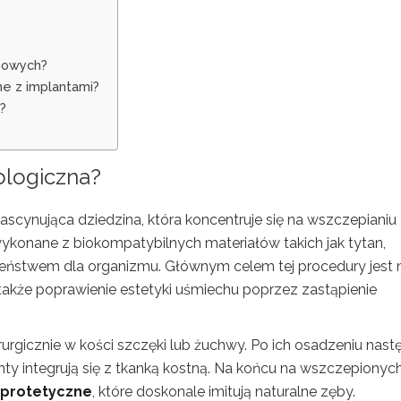
ębowych?
ne z implantami?
?
ologiczna?
fascynująca dziedzina, która koncentruje się na wszczepianiu
 wykonane z biokompatybilnych materiałów takich jak tytan,
czeństwem dla organizmu. Głównym celem tej procedury jest 
 także poprawienie estetyki uśmiechu poprzez zastąpienie
urgicznie w kości szczęki lub żuchwy. Po ich osadzeniu nast
nty integrują się z tkanką kostną. Na końcu na wszczepionyc
 protetyczne
, które doskonale imitują naturalne zęby.