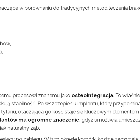
naczące w porównaniu do tradycyjnych metod leczenia bra
ębów,
i,
jącemu procesowi znanemu jako
osteointegracja
. To właśnie
 zyskują stabilność. Po wszczepieniu implantu, który przypomin
 tytanu, otaczająca go kość staje się kluczowym elementem
plantów ma ogromne znaczenie
, gdyż umożliwia umieszc
 jak naturalny ząb.
miesięcy po zabiegu. W tym okresie komórki kostne zaczynają