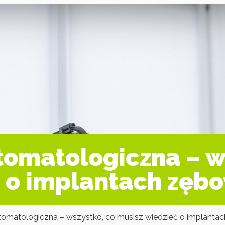
tomatologiczna – w
ć o implantach zęb
tomatologiczna – wszystko, co musisz wiedzieć o implantac