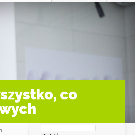
szystko, co
owych
Szukaj:
h