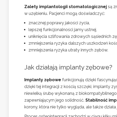
Zalety implantologii stomatologicznej
są z
w uzębieniu. Pacjenci mogą doświadczyć:
znacznej poprawy jakości życia,
lepszej funkcjonalności jamy ustnej,
uniknięcia szlifowania zdrowych sąsiednich z
zmniejszenia ryzyka dalszych uszkodzeń kośc
zmniejszenia ryzyka utraty innych zębów.
Jak działają implanty zębowe?
Implanty zębowe
funkcjonują dzięki fascynu
dzięki tej integracji z kością szczęki, implanty
niewielką śrubę wykonaną z biokompatybilnego
zapewniającym jego solidność.
Stabilność im
korony, która nie tylko wygląda, ale także działa
Proces osteointegracji zachodzi w ciągu kilku 