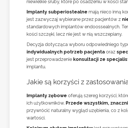
niewielkie śruby, które po osadzeniu w kości s
Implanty subperiostealne
mają nieco inną ko
jest zazwyczaj wybierane przez pacjentów z
ni
standardowych implantów endoossealnych. Ten r
kości szczęki, lecz nie jest w nią wszczepiany.
Decyzja dotycząca wyboru odpowiedniego ty
indywidualnych potrzeb pacjenta
oraz
spec
jest przeprowadzenie
konsultacji ze specjal
implantu.
Jakie są korzyści z zastosowa
Implanty zębowe
oferują szereg korzyści, któ
ich użytkowników.
Przede wszystkim, znaczni
przywrócić naturalny wygląd uzębienia, co z ko
wartości.