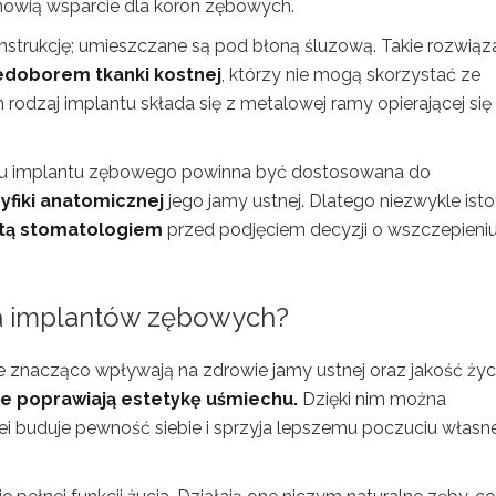
tanowią wsparcie dla koron zębowych.
nstrukcję; umieszczane są pod błoną śluzową. Takie rozwiąz
edoborem tkanki kostnej
, którzy nie mogą skorzystać ze
odzaj implantu składa się z metalowej ramy opierającej się
pu implantu zębowego powinna być dostosowana do
yfiki anatomicznej
jego jamy ustnej. Dlatego niezwykle ist
istą stomatologiem
przed podjęciem decyzji o wszczepieni
nia implantów zębowych?
re znacząco wpływają na zdrowie jamy ustnej oraz jakość życ
e poprawiają estetykę uśmiechu.
Dzięki nim można
lei buduje pewność siebie i sprzyja lepszemu poczuciu własne