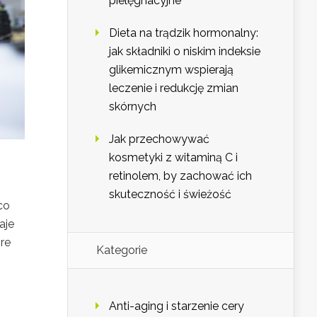
pielęgnacyjne
Dieta na trądzik hormonalny:
jak składniki o niskim indeksie
glikemicznym wspierają
leczenie i redukcję zmian
skórnych
Jak przechowywać
kosmetyki z witaminą C i
retinolem, by zachować ich
skuteczność i świeżość
co
aje
óre
Kategorie
Anti-aging i starzenie cery