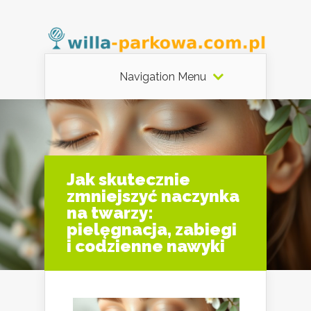
Navigation Menu
Jak skutecznie
zmniejszyć naczynka
na twarzy:
pielęgnacja, zabiegi
i codzienne nawyki