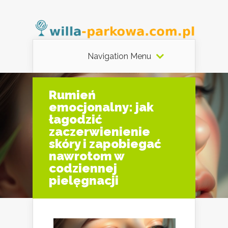
Navigation Menu
Rumień
emocjonalny: jak
łagodzić
zaczerwienienie
skóry i zapobiegać
nawrotom w
codziennej
pielęgnacji