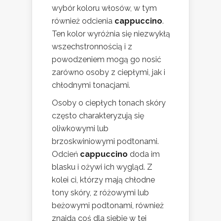
wybór koloru włosów, w tym
również odcienia
cappuccino
.
Ten kolor wyróżnia się niezwykłą
wszechstronnością i z
powodzeniem mogą go nosić
zarówno osoby z ciepłymi, jak i
chłodnymi tonacjami.
Osoby o ciepłych tonach skóry
często charakteryzują się
oliwkowymi lub
brzoskwiniowymi podtonami.
Odcień
cappuccino
doda im
blasku i ożywi ich wygląd. Z
kolei ci, którzy mają chłodne
tony skóry, z różowymi lub
beżowymi podtonami, również
znajdą coś dla siebie w tej