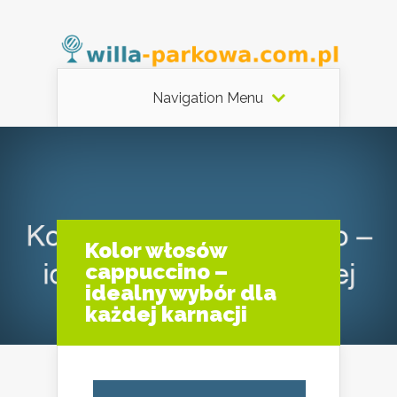
Navigation Menu
Kolor włosów
cappuccino –
idealny wybór dla
każdej karnacji