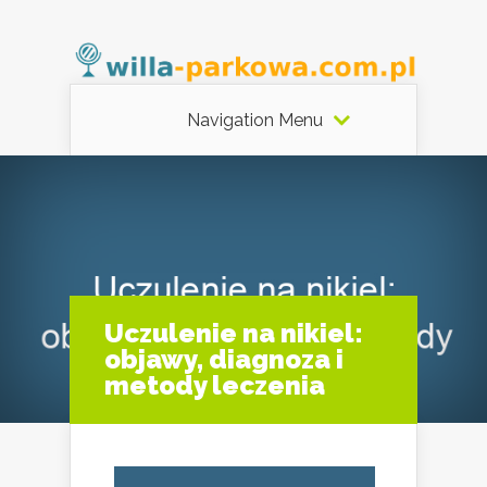
Navigation Menu
Uczulenie na nikiel:
objawy, diagnoza i
metody leczenia