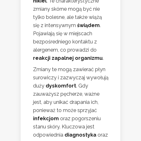
nikiel
. Te charakterystyczne
zmiany skórne mogą być nie
tylko bolesne, ale także wiążą
się z intensywnym
świądem
.
Pojawiają się w miejscach
bezpośredniego kontaktu z
alergenem, co prowadzi do
reakcji zapalnej organizmu
.
Zmiany te mogą zawierać płyn
surowiczy i zazwyczaj wywołują
duży
dyskomfort
. Gdy
zauważysz pęcherze, ważne
jest, aby unikać drapania ich,
ponieważ to może sprzyjać
infekcjom
oraz pogorszeniu
stanu skóry. Kluczowa jest
odpowiednia
diagnostyka
oraz