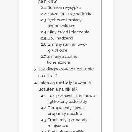
na nikiel?
Rumień i wysypka
Łuszczenie się naskórka
Pęcherze i zmiany
pęcherzykowe
Silny świąd i pieczenie
Ból i nadżerki
Zmiany rumieniowo-
grudkowe
Zmiany zapalne i
lichenizacja
Jak diagnozować uczulenie
na nikiel?
Jakie są metody leczenia
uczulenia na nikiel?
Leki przeciwhistaminowe
i glikokortykosteroidy
Terapia miejscowa i
preparaty doustne
Emolienty i preparaty
miejscowe
Dieta uboga w nikiel