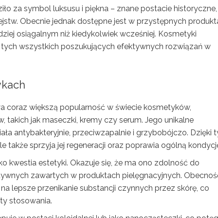
o za symbol luksusu i piękna – znane postacie historyczne,
iejstw. Obecnie jednak dostępne jest w przystępnych produk
dziej osiągalnym niż kiedykolwiek wcześniej. Kosmetyki
m tych wszystkich poszukujących efektywnych rozwiązań w
ykach
wa coraz większą popularność w świecie kosmetyków,
 takich jak maseczki, kremy czy serum. Jego unikalne
ła antybakteryjnie, przeciwzapalnie i grzybobójczo. Dzięki 
le także sprzyja jej regeneracji oraz poprawia ogólną kondycj
ko kwestia estetyki. Okazuje się, że ma ono zdolność do
ktywnych zawartych w produktach pielęgnacyjnych. Obecnoś
 lepsze przenikanie substancji czynnych przez skórę, co
kty stosowania.