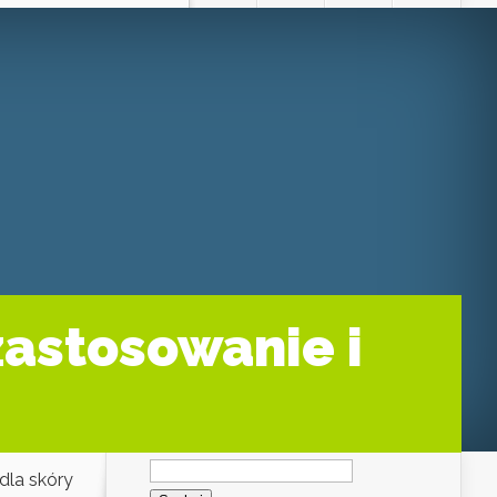
zastosowanie i
Szukaj:
dla skóry