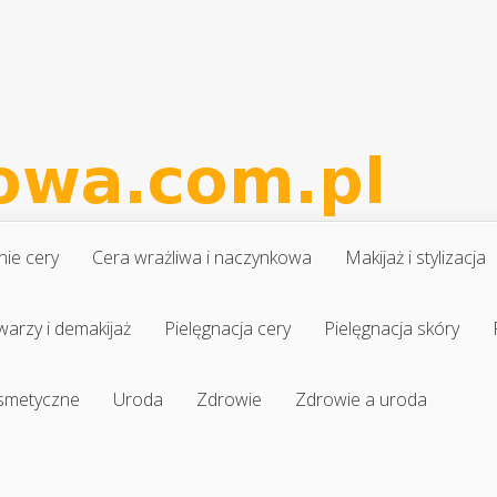
nie cery
Cera wrażliwa i naczynkowa
Makijaż i stylizacja
warzy i demakijaż
Pielęgnacja cery
Pielęgnacja skóry
osmetyczne
Uroda
Zdrowie
Zdrowie a uroda