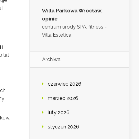
uje
 i
Willa Parkowa Wrocław:
opinie
centrum urody SPA, fitness -
Villa Estetica
i
i
 lat
Archiwa
czerwiec 2026
ch,
marzec 2026
ny
luty 2026
yków.
styczeń 2026