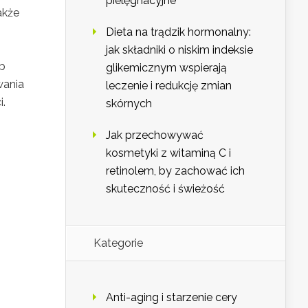
pielęgnacyjne
akże
Dieta na trądzik hormonalny:
jak składniki o niskim indeksie
b
glikemicznym wspierają
wania
leczenie i redukcję zmian
i.
skórnych
Jak przechowywać
kosmetyki z witaminą C i
retinolem, by zachować ich
skuteczność i świeżość
Kategorie
Anti-aging i starzenie cery