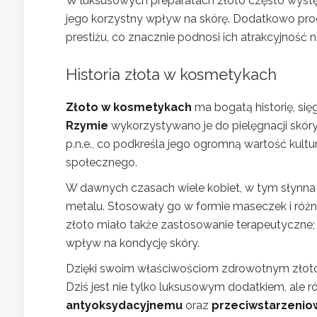
W luksusowych preparatach złoto często występu
jego korzystny wpływ na skórę. Dodatkowo prod
prestiżu, co znacznie podnosi ich atrakcyjnoś
Historia złota w kosmetykach
Złoto w kosmetykach
ma bogatą historię, się
Rzymie
wykorzystywano je do pielęgnacji skór
p.n.e., co podkreśla jego ogromną wartość kul
społecznego.
W dawnych czasach wiele kobiet, w tym słynn
metalu. Stosowały go w formie maseczek i róż
złoto miało także zastosowanie terapeutyczne;
wpływ na kondycję skóry.
Dzięki swoim właściwościom zdrowotnym złoto
Dziś jest nie tylko luksusowym dodatkiem, ale r
antyoksydacyjnemu
oraz
przeciwstarzeni