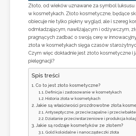
Złoto, od wieków uznawane za symbol luksusu i b
w kosmetykach. Złoto kosmetyczne, będące skł
obiecuje nie tylko piękny wygląd, ale i szereg 
odmładzającym, nawilżającym i odżywczym, zło
pragnących zadbać o swoją cerę w innowacyjny 
złota w kosmetykach sięga czasów starożytnych 
Czym więc dokładnie jest złoto kosmetyczne i j
pielęgnacji?
Spis treści
Co to jest złoto kosmetyczne?
Definicja i zastosowanie w kosmetykach
Historia złota w kosmetykach
Jakie są właściwości prozdrowotne złota kos
Antyseptyczne, przeciwzapalne i przeciwbakte
Działanie przeciwstarzeniowe i produkcja kol
Jakie są rodzaje kosmetyków ze złotem?
Gold koloidalne i nanocząsteczki złota