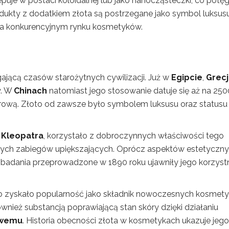
je w postaci koloidalnej lub jako nanocząsteczki, co potęg
ukty z dodatkiem złota są postrzegane jako symbol luksusu
ć na konkurencyjnym rynku kosmetyków.
gającą czasów starożytnych cywilizacji. Już w
Egipcie
,
Grecj
y. W
Chinach
natomiast jego stosowanie datuje się aż na 2500
turową. Złoto od zawsze było symbolem luksusu oraz statusu
a
Kleopatra
, korzystało z dobroczynnych właściwości tego
nych zabiegów upiększających. Oprócz aspektów estetyczny
 badania przeprowadzone w 1890 roku ujawniły jego korzyst
 zyskało popularność jako składnik nowoczesnych kosmet
ównież substancją poprawiającą stan skóry dzięki działaniu
owemu
. Historia obecności złota w kosmetykach ukazuje jego