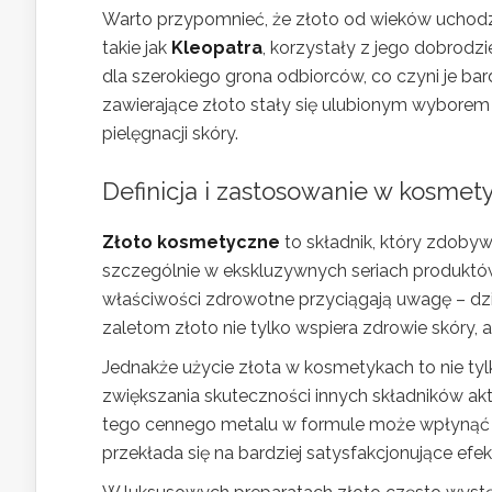
Warto przypomnieć, że złoto od wieków uchodził
takie jak
Kleopatra
, korzystały z jego dobrodz
dla szerokiego grona odbiorców, co czyni je bar
zawierające złoto stały się ulubionym wybore
pielęgnacji skóry.
Definicja i zastosowanie w kosmet
Złoto kosmetyczne
to składnik, który zdoby
szczególnie w ekskluzywnych seriach produktów,
właściwości zdrowotne przyciągają uwagę – dzia
zaletom złoto nie tylko wspiera zdrowie skóry, a
Jednakże użycie złota w kosmetykach to nie tyl
zwiększania skuteczności innych składników a
tego cennego metalu w formule może wpłynąć na
przekłada się na bardziej satysfakcjonujące efe