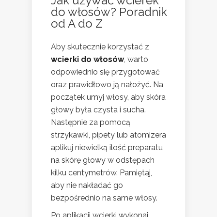
Jak używać wcierek
do włosów? Poradnik
od A do Z
Aby skutecznie korzystać z
wcierki do włosów
, warto
odpowiednio się przygotować
oraz prawidłowo ją nałożyć. Na
początek umyj włosy, aby skóra
głowy była czysta i sucha.
Następnie za pomocą
strzykawki, pipety lub atomizera
aplikuj niewielką ilość preparatu
na skórę głowy w odstępach
kilku centymetrów. Pamiętaj,
aby nie nakładać go
bezpośrednio na same włosy.
Po aplikacji wcierki wykonaj