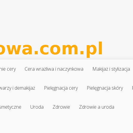
nie cery
Cera wrażliwa i naczynkowa
Makijaż i stylizacja
warzy i demakijaż
Pielęgnacja cery
Pielęgnacja skóry
osmetyczne
Uroda
Zdrowie
Zdrowie a uroda