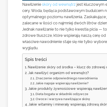
Nawilżenie
skóry od wewnątrz
jest kluczowym 
cery. Woda, będąca podstawowym budulcem na
optymalnego poziomu nawilżenia. Zaskakujące je
zalecane w ilości co najmniej dwóch litrów dzie
Jednak nawilżanie to nie tylko kwestia picia — 
zdrowe tłuszcze, które wspierają naszą cerę od 
właściwe nawodnienie staje się nie tylko wybo
wyglądu.
Spis treści
Nawilżenie skóry od środka – klucz do zdrowej 
Jak nawilżyć organizm od wewnątrz?
Znaczenie odpowiedniego nawodnienia
Jakie napoje wspierają nawilżenie?
Jakie produkty żywnościowe wspierają nawilżen
Dieta bogata w składniki odżywcze
Owoce i warzywa nawilżające skórę
Jakie witaminy i minerały wspierają zdrową skó