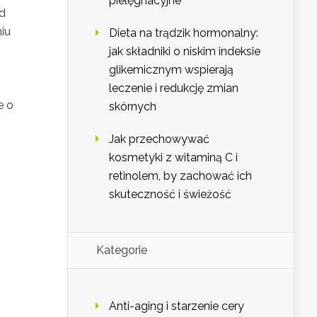
pielęgnacyjne
d
iu
Dieta na trądzik hormonalny:
jak składniki o niskim indeksie
glikemicznym wspierają
leczenie i redukcję zmian
e o
skórnych
Jak przechowywać
kosmetyki z witaminą C i
retinolem, by zachować ich
skuteczność i świeżość
Kategorie
Anti-aging i starzenie cery