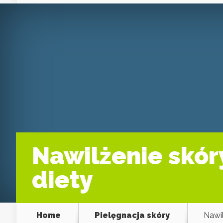
Nawilżenie skóry
diety
Home
Pielęgnacja skóry
Nawil