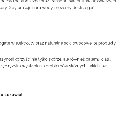
rocesy metaboliczne oraz transport składników odżywczych
 skóry. Gdy brakuje nam wody, możemy dostrzegać:
ate w elektrolity oraz naturalne soki owocowe; te produkty
zynosi korzyści nie tylko skórze, ale również całemu ciału.
yć ryzyko wystąpienia problemów skórnych, takich jak:
e zdrowia!