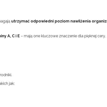
omagają
utrzymać odpowiedni poziom nawilżenia organi
ny A, C i E
– mają one kluczowe znaczenie dla pięknej cery.
odniki.
ich jak: