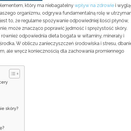
elementem, który ma niebagatelny
wpływ na zdrowie
i wyglą
szego organizmu, odgrywa fundamentalną rolę w utrzyman
st to, że regularne spożywanie odpowiedniej ilości płynów,
nnie, może znacząco poprawić jędrność i sprężystość skóry.
to również odpowiednia dieta bogata w witaminy, minerały i
środka. W obliczu zanieczyszczeń środowiska i stresu, dbani
rem, ale wręcz koniecznością dla zachowania promiennego
cery
ie skóry?
rę?