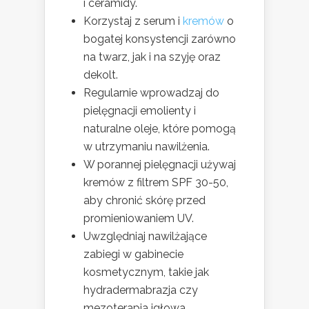
i ceramidy.
Korzystaj z serum i
kremów
o
bogatej konsystencji zarówno
na twarz, jak i na szyję oraz
dekolt.
Regularnie wprowadzaj do
pielęgnacji emolienty i
naturalne oleje, które pomogą
w utrzymaniu nawilżenia.
W porannej pielęgnacji używaj
kremów z filtrem SPF 30-50,
aby chronić skórę przed
promieniowaniem UV.
Uwzględniaj nawilżające
zabiegi w gabinecie
kosmetycznym, takie jak
hydradermabrazja czy
mezoterapia igłowa.