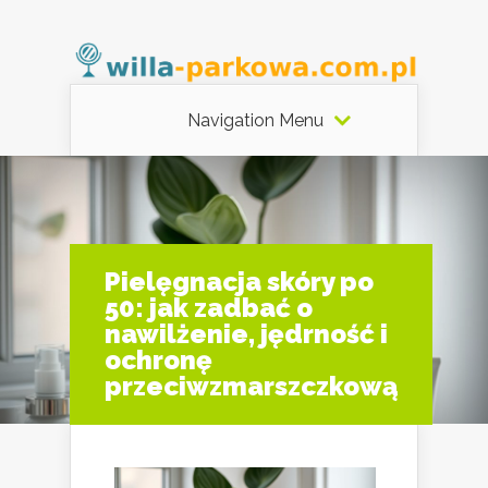
Navigation Menu
Pielęgnacja skóry po
50: jak zadbać o
nawilżenie, jędrność i
ochronę
przeciwzmarszczkową