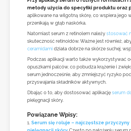
Przy aplikacji serum o różnych formułach 
metody użycia do specyfiki produktu oraz 
aplikowane na wilgotną skórę, co wspiera jego w
przenikają w głąb naskórka.
Natomiast serum z retinolem należy
stosować n
skuteczność retinoidów. Ważne jest również, a
ceramidami
działa dobrze na skórze suchej, wsp
Podczas aplikacji warto także wykorzystywać od
opuszkami palców, co pobudza krążenie i zwięks
serum jednocześnie, aby zmniejszyć ryzyko pod
przyswajania składników aktywnych.
Dbając o to, aby dostosować aplikację
serum d
pielęgnacji skóry.
Powiązane Wpisy:
Serum się roluje – najczęstsze przyczyn
pielęgnacji skóry
Często po nałożeniu serum 