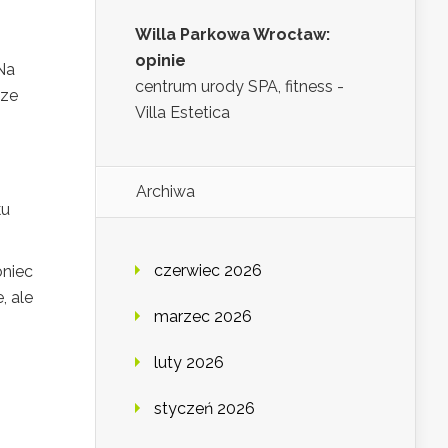
Willa Parkowa Wrocław:
opinie
Na
centrum urody SPA, fitness -
cze
Villa Estetica
m
Archiwa
ku
czerwiec 2026
oniec
, ale
marzec 2026
luty 2026
styczeń 2026