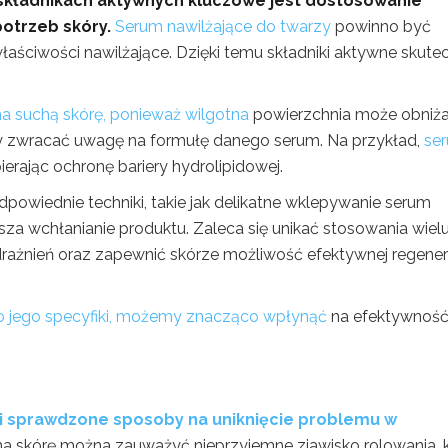
i składnikach aktywnych kluczowe jest dostosowanie
potrzeb skóry.
Serum nawilżające do twarzy
powinno być
łaściwości nawilżające. Dzięki temu składniki aktywne skutec
a suchą skórę, ponieważ wilgotna
powierzchnia może obniż
by zwracać uwagę na formułę danego serum. Na przykład,
se
ierając ochronę bariery hydrolipidowej.
powiednie techniki, takie jak delikatne wklepywanie serum
za wchłanianie produktu. Zaleca się unikać stosowania wiel
rażnień oraz zapewnić skórze możliwość efektywnej regenera
o jego specyfiki, możemy znacząco wpłynąć
na efektywnoś
y i sprawdzone sposoby na uniknięcie problemu w
na skórę można zauważyć nieprzyjemne zjawisko rolowania, 