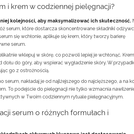
 i krem w codziennej pielęgnacji?
iej kolejności, aby maksymalizować ich skuteczność.
ałóż serum, które dostarcza skoncentrowane składniki odżyw
rum się wchłonie, aplikuje się krem, który tworzy barierę
tywne serum.
 delikatnie wklepuj w skórę, co pozwoli lepiej je wchłonąć. Kre
od dołu do góry, aby wspierać wygładzenie skóry. W przypad
ując go z ostrożnością.
dno serum, nakładaj je od najlżejszego do najcięższego, a na k
 To podejście do pielęgnacji nie tylko wzmacnia nawilżenie
 aktywnych w Twoim codziennym rytuale pielęgnacyjnym.
acji serum o różnych formułach i