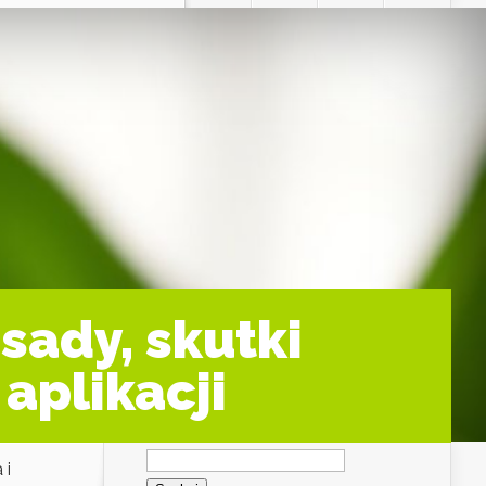
sady, skutki
aplikacji
Szukaj:
 i