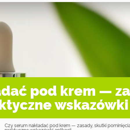
dać pod krem — za
aktyczne wskazówki 
Czy serum nakładać pod krem — zasady, skutki pominięcia