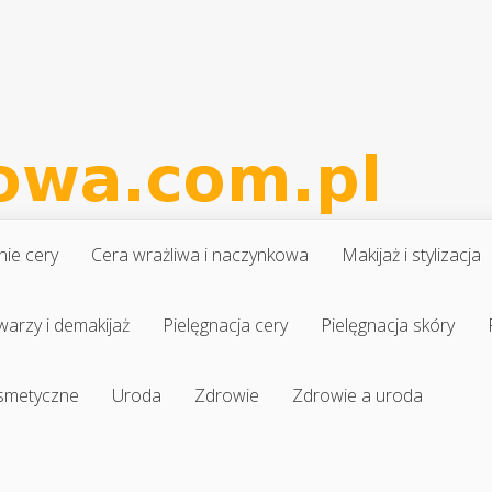
nie cery
Cera wrażliwa i naczynkowa
Makijaż i stylizacja
warzy i demakijaż
Pielęgnacja cery
Pielęgnacja skóry
osmetyczne
Uroda
Zdrowie
Zdrowie a uroda