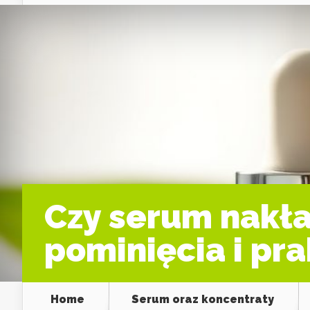
Czy serum nakła
pominięcia i pr
Home
Serum oraz koncentraty