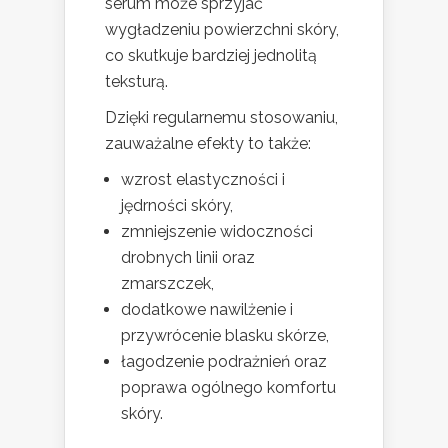
serum może sprzyjać
wygładzeniu powierzchni skóry,
co skutkuje bardziej jednolitą
teksturą.
Dzięki regularnemu stosowaniu,
zauważalne efekty to także:
wzrost elastyczności i
jędrności skóry,
zmniejszenie widoczności
drobnych linii oraz
zmarszczek,
dodatkowe nawilżenie i
przywrócenie blasku skórze,
łagodzenie podrażnień oraz
poprawa ogólnego komfortu
skóry.