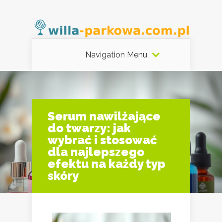
Navigation Menu
Serum nawilżające
do twarzy: jak
wybrać i stosować
dla najlepszego
efektu na każdy typ
skóry