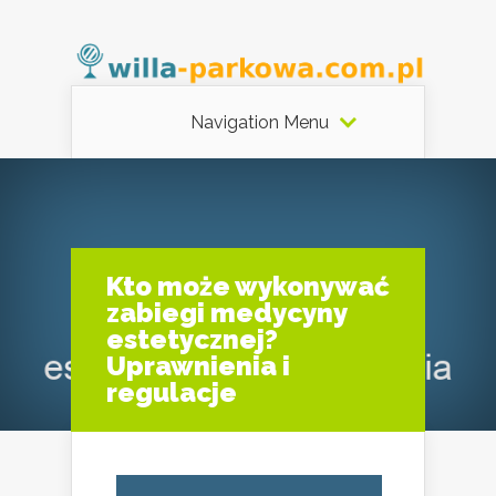
Navigation Menu
Kto może wykonywać
zabiegi medycyny
estetycznej?
Uprawnienia i
regulacje