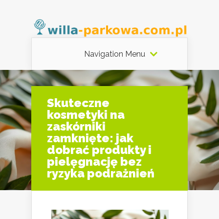
Navigation Menu
Skuteczne
kosmetyki na
zaskórniki
zamknięte: jak
dobrać produkty i
pielęgnację bez
ryzyka podrażnień