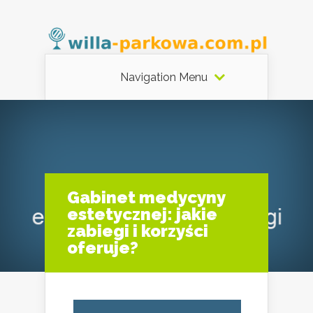
Navigation Menu
Gabinet medycyny
estetycznej: jakie
zabiegi i korzyści
oferuje?