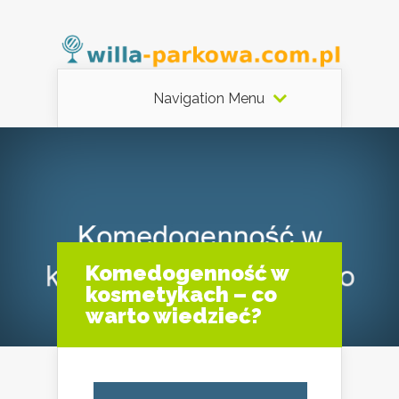
Navigation Menu
Komedogenność w
kosmetykach – co
warto wiedzieć?