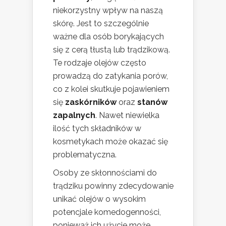
niekorzystny wpływ na naszą
skórę. Jest to szczególnie
ważne dla osób borykających
się z cerą tłustą lub trądzikową.
Te rodzaje olejów często
prowadzą do zatykania porów,
co z kolei skutkuje pojawieniem
się
zaskórników
oraz
stanów
zapalnych
. Nawet niewielka
ilość tych składników w
kosmetykach może okazać się
problematyczna.
Osoby ze skłonnościami do
trądziku powinny zdecydowanie
unikać olejów o wysokim
potencjale komedogenności,
ponieważ ich użycie może