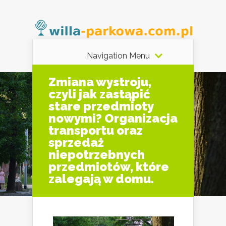
Navigation Menu
Zmiana wystroju,
czyli jak zastąpić
stare przedmioty
nowymi? Organizacja
transportu oraz
sprzedaż
niepotrzebnych
przedmiotów, które
zalegają w domu.