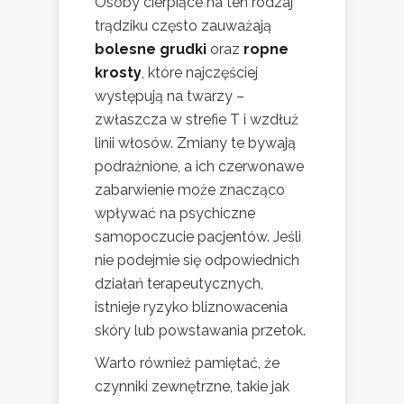
Osoby cierpiące na ten rodzaj
trądziku często zauważają
bolesne grudki
oraz
ropne
krosty
, które najczęściej
występują na twarzy –
zwłaszcza w strefie T i wzdłuż
linii włosów. Zmiany te bywają
podrażnione, a ich czerwonawe
zabarwienie może znacząco
wpływać na psychiczne
samopoczucie pacjentów. Jeśli
nie podejmie się odpowiednich
działań terapeutycznych,
istnieje ryzyko bliznowacenia
skóry lub powstawania przetok.
Warto również pamiętać, że
czynniki zewnętrzne, takie jak