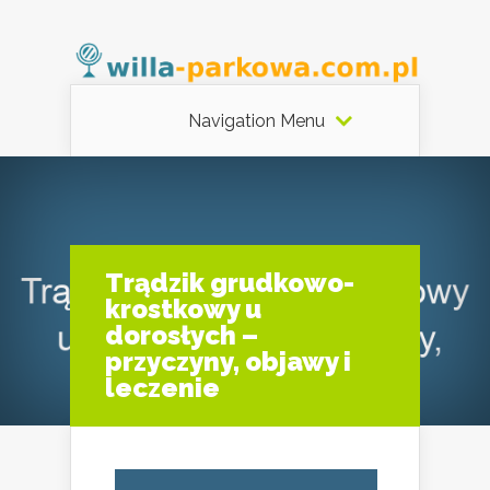
Navigation Menu
Trądzik grudkowo-
krostkowy u
dorosłych –
przyczyny, objawy i
leczenie