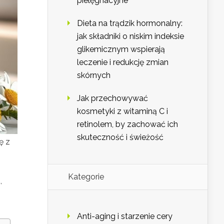
pielęgnacyjne
Dieta na trądzik hormonalny:
jak składniki o niskim indeksie
glikemicznym wspierają
leczenie i redukcję zmian
skórnych
Jak przechowywać
kosmetyki z witaminą C i
retinolem, by zachować ich
skuteczność i świeżość
ę z
Kategorie
,
Anti-aging i starzenie cery