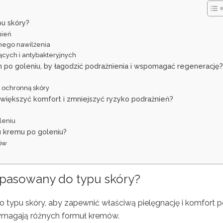
u skóry?
nień
nego nawilżenia
ących i antybakteryjnych
m po goleniu, by łagodzić podrażnienia i wspomagać regenerację?
 ochronną skóry
większyć komfort i zmniejszyć ryzyko podrażnień?
u
leniu
u kremu po goleniu?
tów
opasowany do typu skóry?
typu skóry, aby zapewnić właściwą pielęgnację i komfort 
 wymagają różnych formuł kremów.