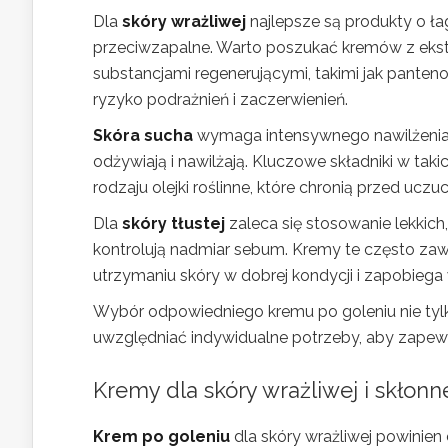
Dla
skóry wrażliwej
najlepsze są produkty o łag
przeciwzapalne. Warto poszukać kremów z ekstrak
substancjami regenerującymi, takimi jak pante
ryzyko podrażnień i zaczerwienień.
Skóra sucha
wymaga intensywnego nawilżenia, 
odżywiają i nawilżają. Kluczowe składniki w ta
rodzaju olejki roślinne, które chronią przed uczu
Dla
skóry tłustej
zaleca się stosowanie lekkich
kontrolują nadmiar sebum. Kremy te często zawie
utrzymaniu skóry w dobrej kondycji i zapobieg
Wybór odpowiedniego kremu po goleniu nie tyl
uwzględniać indywidualne potrzeby, aby zapewn
Kremy dla skóry wrażliwej i skłonn
Krem po goleniu
dla skóry wrażliwej powinie