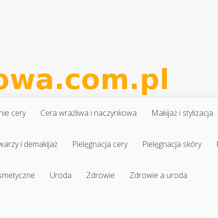
nie cery
Cera wrażliwa i naczynkowa
Makijaż i stylizacja
warzy i demakijaż
Pielęgnacja cery
Pielęgnacja skóry
osmetyczne
Uroda
Zdrowie
Zdrowie a uroda