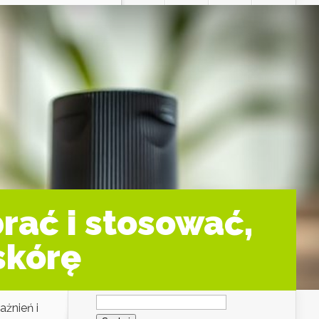
rać i stosować,
skórę
Szukaj:
ażnień i