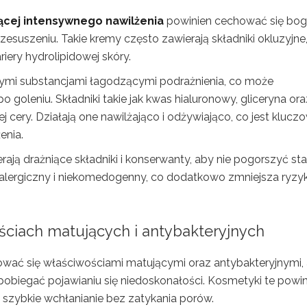
ącej intensywnego nawilżenia
powinien cechować się bog
zesuszeniu. Takie kremy często zawierają składniki okluzyjne
iery hydrolipidowej skóry.
mi substancjami łagodzącymi podrażnienia, co może
o goleniu. Składniki takie jak kwas hialuronowy, gliceryna ora
ej cery. Działają one nawilżająco i odżywiająco, co jest klucz
enia.
erają drażniące składniki i konserwanty, aby nie pogorszyć st
oalergiczny i niekomedogenny, co dodatkowo zmniejsza ryzy
ościach matujących i antybakteryjnych
wać się właściwościami matującymi oraz antybakteryjnymi,
obiegać pojawianiu się niedoskonałości. Kosmetyki te powi
 szybkie wchłanianie bez zatykania porów.