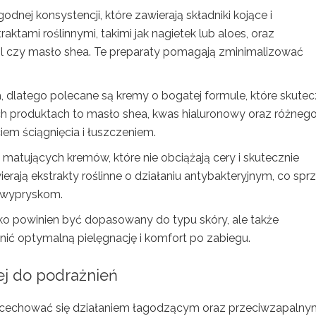
odnej konsystencji, które zawierają składniki kojące i
tami roślinnymi, takimi jak nagietek lub aloes, oraz
nol czy masło shea. Te preparaty pomagają zminimalizować
dlatego polecane są kremy o bogatej formule, które skutec
kich produktach to masło shea, kwas hialuronowy oraz różneg
ciem ściągnięcia i łuszczeniem.
, matujących kremów, które nie obciążają cery i skutecznie
rają ekstrakty roślinne o działaniu antybakteryjnym, co sprz
a wypryskom.
ko powinien być dopasowany do typu skóry, ale także
ić optymalną pielęgnację i komfort po zabiegu.
ej do podrażnień
n cechować się działaniem łagodzącym oraz przeciwzapalny