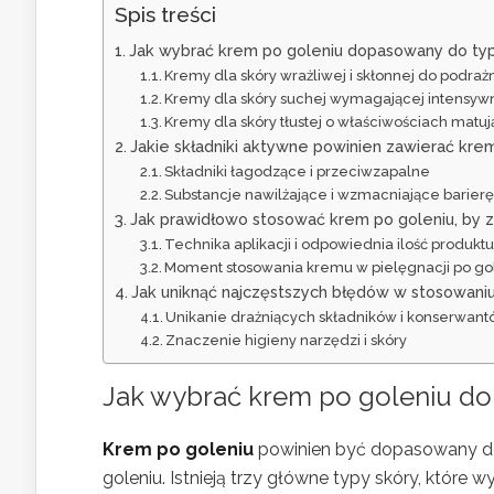
Spis treści
Jak wybrać krem po goleniu dopasowany do typ
Kremy dla skóry wrażliwej i skłonnej do podraż
Kremy dla skóry suchej wymagającej intensyw
Kremy dla skóry tłustej o właściwościach matuj
Jakie składniki aktywne powinien zawierać kre
Składniki łagodzące i przeciwzapalne
Substancje nawilżające i wzmacniające barierę
Jak prawidłowo stosować krem po goleniu, by z
Technika aplikacji i odpowiednia ilość produkt
Moment stosowania kremu w pielęgnacji po go
Jak uniknąć najczęstszych błędów w stosowani
Unikanie drażniących składników i konserwan
Znaczenie higieny narzędzi i skóry
Jak wybrać krem po goleniu d
Krem po goleniu
powinien być dopasowany do 
goleniu. Istnieją trzy główne typy skóry, które