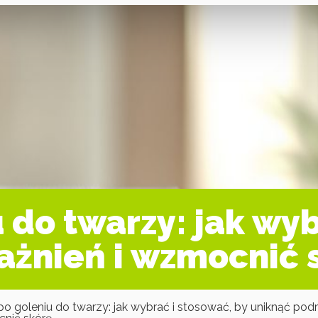
 do twarzy: jak wyb
ażnień i wzmocnić 
o goleniu do twarzy: jak wybrać i stosować, by uniknąć podr