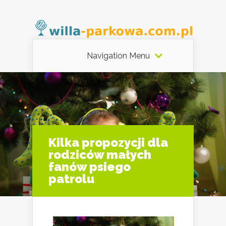
Navigation Menu
Kilka propozycji dla
rodziców małych
fanów psiego
patrolu