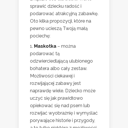
sprawić dziecku radość i
podarować atrakcyjną zabawkę.
Oto kilka propozycji, które na
pewno ucieszą Twoją małą
pociechę:
Maskotka
– można
podarować tą
odzwierciedlającą ulubionego
bohatera albo cały zestaw.
Możliwości ciekawej i
rozwijającej zabawy jest
naprawdę wiele. Dziecko może
uczyć się jak prawidłowo
opiekować się nad psem lub
rozwijać wyobraźnię i wymyślać
porywające historie i przygody,
a to tylko niektóre z możliwości