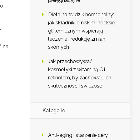
pielęgnacyjne
To
Dieta na trądzik hormonalny:
jak składniki o niskim indeksie
w
glikemicznym wspierają
leczenie i redukcję zmian
ć na
skórnych
Jak przechowywać
kosmetyki z witaminą C i
retinolem, by zachować ich
skuteczność i świeżość
Kategorie
Anti-aging i starzenie cery