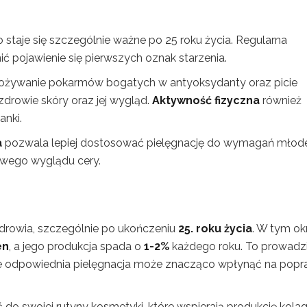
 staje się szczególnie ważne po 25 roku życia. Regularna
 pojawienie się pierwszych oznak starzenia.
pożywanie pokarmów bogatych w antyoksydanty oraz picie
drowie skóry oraz jej wygląd.
Aktywność fizyczna
również
anki.
a
pozwala lepiej dostosować pielęgnację do wymagań młode
owego wyglądu cery.
zdrowia, szczególnie po ukończeniu
25. roku życia
. W tym ok
en
, a jego produkcja spada o
1-2%
każdego roku. To prowadz
ęście odpowiednia pielęgnacja może znacząco wpłynąć na pop
o swojej rutyny kosmetyki, które wspierają produkcję kola