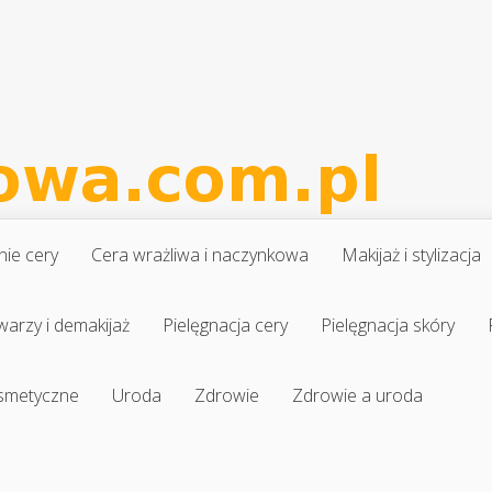
nie cery
Cera wrażliwa i naczynkowa
Makijaż i stylizacja
warzy i demakijaż
Pielęgnacja cery
Pielęgnacja skóry
osmetyczne
Uroda
Zdrowie
Zdrowie a uroda