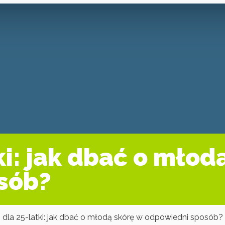
ki: jak dbać o młod
sób?
dla 25-latki: jak dbać o młodą skórę w odpowiedni sposób?