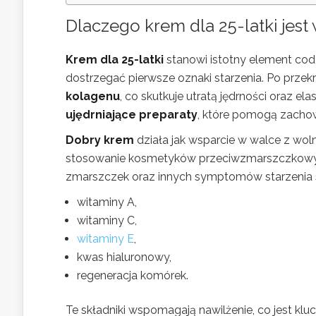
Dlaczego krem dla 25-latki jest
Krem dla 25-latki
stanowi istotny element codz
dostrzegać pierwsze oznaki starzenia. Po przekr
kolagenu
, co skutkuje utratą jędrności oraz e
ujędrniające preparaty
, które pomogą zacho
Dobry krem
działa jak wsparcie w walce z woln
stosowanie kosmetyków przeciwzmarszczkowyc
zmarszczek oraz innych symptomów starzenia się
witaminy A,
witaminy C,
witaminy E
,
kwas hialuronowy,
regeneracja komórek.
Te składniki wspomagają nawilżenie, co jest 