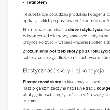
retinolem
,
Te substancje pobudzają produkcję kolagenu, co
aplikacja takich preparatów może pomóc opóźnić
Nie można zapominać o
diete i stylu życia
. S
odpowiedniej ilości wody znacząco wpływa na z
przynosi korzyści – wspiera krążenie i dotlenia tk
Zrozumienie potrzeb skóry po 25 roku życi
kobiety, co sprzyja dłuższemu zachowaniu zdr
Elastyczność skóry i jej kondycja
Elastyczność skóry
to kluczowy wskaźnik jej 
nasz organizm zaczyna naturalnie tracić
kolag
utraty jędrności i sprężystości cery. Na szcz
jej stanu.
Aby zachować elastyczność, warto wprowadzić d