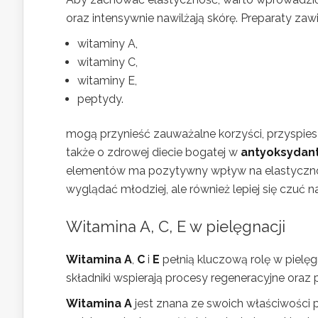
oraz intensywnie nawilżają skórę. Preparaty zawi
witaminy A,
witaminy C,
witaminy E,
peptydy.
mogą przynieść zauważalne korzyści, przyspies
także o zdrowej diecie bogatej w
antyoksydan
elementów ma pozytywny wpływ na elastyczność
wyglądać młodziej, ale również lepiej się czuć n
Witamina A, C, E w pielęgnacji
Witamina A
,
C
i
E
pełnią kluczową rolę w pielęgn
składniki wspierają procesy regeneracyjne oraz
Witamina A
jest znana ze swoich właściwości