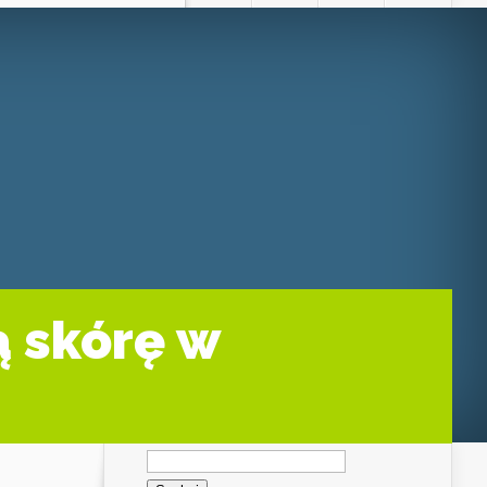
ą skórę w
Szukaj: