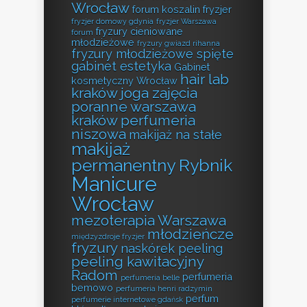
Wrocław
forum koszalin fryzjer
fryzjer domowy gdynia
fryzjer Warszawa
fryzury cieniowane
forum
młodzieżowe
fryzury gwiazd rihanna
fryzury młodzieżowe spięte
gabinet estetyka
Gabinet
hair lab
kosmetyczny Wrocław
kraków
joga zajęcia
poranne warszawa
kraków perfumeria
niszowa
makijaż na stałe
makijaż
permanentny Rybnik
Manicure
Wrocław
mezoterapia Warszawa
młodzieńcze
międzyzdroje fryzjer
fryzury
naskórek peeling
peeling kawitacyjny
Radom
perfumeria
perfumeria belle
bemowo
perfumeria henri radzymin
perfum
perfumerie internetowe gdańsk