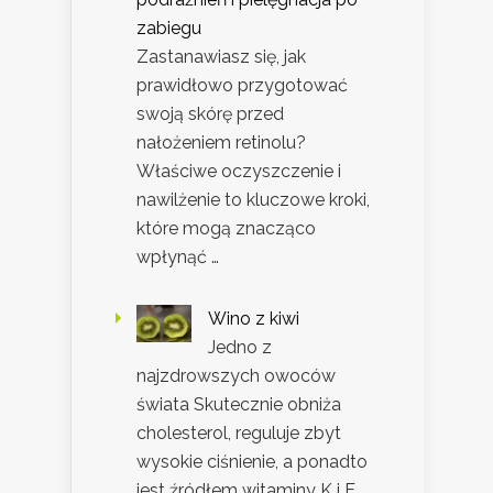
zabiegu
Zastanawiasz się, jak
prawidłowo przygotować
swoją skórę przed
nałożeniem retinolu?
Właściwe oczyszczenie i
nawilżenie to kluczowe kroki,
które mogą znacząco
wpłynąć …
Wino z kiwi
Jedno z
najzdrowszych owoców
świata Skutecznie obniża
cholesterol, reguluje zbyt
wysokie ciśnienie, a ponadto
jest źródłem witaminy K i E