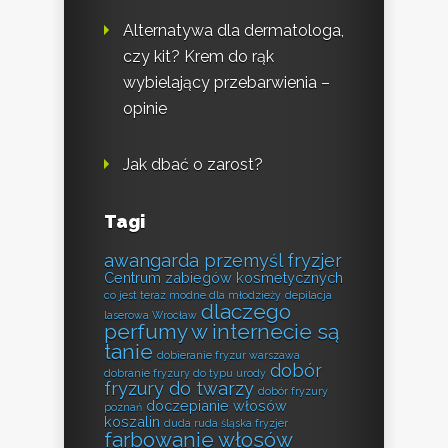
Alternatywa dla dermatologa,
czy kit? Krem do rąk
wybielający przebarwienia –
opinie
Jak dbać o zarost?
Tagi
awangarda przemyśl fryzjer
Centrum zabiegów kosmetycznych
co jest teraz modne dla młodzieży
depilacja
dlaczego
laserowa Wrocław
perfumy w internecie są
tanie
dobieranie fryzur warszawa
dobór
dobranie fryzury do typu urody
fryzury do twarzy
dobór fryzury
doczepianie włosów
poznań
koszalin
duda ruda śląska fryzjer
farbowanie włosów