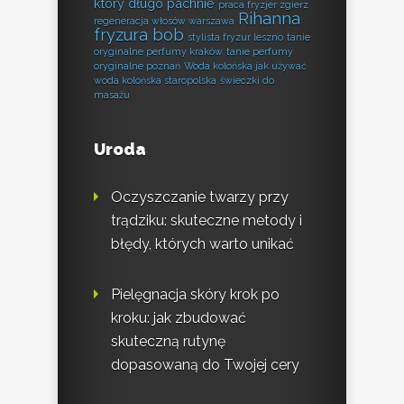
który długo pachnie
praca fryzjer zgierz
Rihanna
regeneracja włosów warszawa
fryzura bob
stylista fryzur leszno
tanie
oryginalne perfumy kraków
tanie perfumy
oryginalne poznań
Woda kolońska jak używać
woda kolońska staropolska
świeczki do
masażu
Uroda
Oczyszczanie twarzy przy
trądziku: skuteczne metody i
błędy, których warto unikać
Pielęgnacja skóry krok po
kroku: jak zbudować
skuteczną rutynę
dopasowaną do Twojej cery