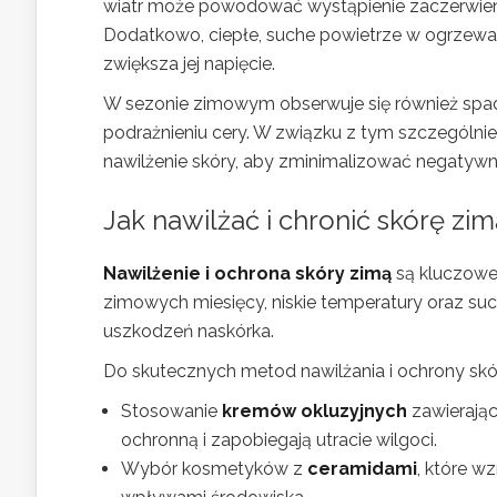
wiatr może powodować wystąpienie zaczerwienie
Dodatkowo, ciepłe, suche powietrze w ogrzewa
zwiększa jej napięcie.
W sezonie zimowym obserwuje się również spade
podrażnieniu cery. W związku z tym szczególnie
nawilżenie skóry, aby zminimalizować negatyw
Jak nawilżać i chronić skórę zi
Nawilżenie i ochrona skóry zimą
są kluczowe 
zimowych miesięcy, niskie temperatury oraz su
uszkodzeń naskórka.
Do skutecznych metod nawilżania i ochrony skó
Stosowanie
kremów okluzyjnych
zawierając
ochronną i zapobiegają utracie wilgoci.
Wybór kosmetyków z
ceramidami
, które w