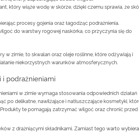
ant, który wiąże wodę w skórze, dzięki czemu sprawia, że skó
pierając procesy gojenia oraz łagodząc podrażnienia.
wilgoć do warstwy rogowej naskórka, co przyczynia się do
y w zimie, to skwalan oraz oleje roślinne, które odżywiają i
działanie niekorzystnych warunków atmosferycznych.
i i podrażnieniami
nieniami w zimie wymaga stosowania odpowiednich działań
ć po delikatne, nawilżające i natłuszczające kosmetyki, któr
. Produkty te pomagają zatrzymać wilgoć oraz chronić przed
tyków z drażniącymi składnikami. Zamiast tego warto wybier