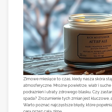
Zimowe miesiące to czas, kiedy nasza skóra sta
atmosferyczne. Mroźne powietrze, wiatr i such
podrażnień i utraty zdrowego blasku. Czy zastan
spada? Zrozumienie tych zmian jest kluczowe, a
Warto poznać najczęstsze błędy, które popełnia
cerą przez całą zimę.