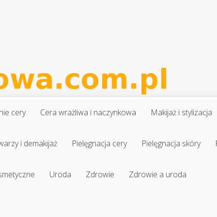
nie cery
Cera wrażliwa i naczynkowa
Makijaż i stylizacja
warzy i demakijaż
Pielęgnacja cery
Pielęgnacja skóry
osmetyczne
Uroda
Zdrowie
Zdrowie a uroda