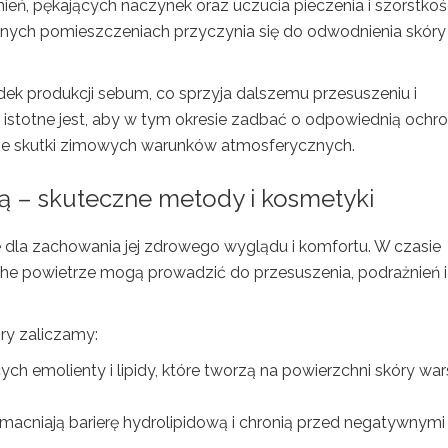
ń, pękających naczynek oraz uczucia pieczenia i szorstkośc
nych pomieszczeniach przyczynia się do odwodnienia skóry
k produkcji sebum, co sprzyja dalszemu przesuszeniu i
 istotne jest, aby w tym okresie zadbać o odpowiednią ochro
ne skutki zimowych warunków atmosferycznych.
mą – skuteczne metody i kosmetyki
dla zachowania jej zdrowego wyglądu i komfortu. W czasie
che powietrze mogą prowadzić do przesuszenia, podrażnień i
ry zaliczamy:
ych emolienty i lipidy, które tworzą na powierzchni skóry wa
zmacniają barierę hydrolipidową i chronią przed negatywnymi