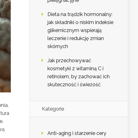
pielęgnacyjne
Dieta na trądzik hormonalny:
jak składniki o niskim indeksie
glikemicznym wspierają
leczenie i redukcję zmian
skórnych
Jak przechowywać
kosmetyki z witaminą C i
retinolem, by zachować ich
skuteczność i świeżość
nia,
Kategorie
atura
e.
wą
Anti-aging i starzenie cery