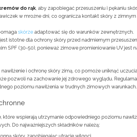
kremów do rąk
, aby zapobiegać przesuszeniu i pękaniu skór
kawiczek w mroźne dni, co ogranicza kontakt skóry z zimnym
o pomaga
skórze
adaptować się do warunków zewnętrznych.
jest istotne dla ochrony skóry przed nadmiernym przesuszen
kim SPF (30-50), ponieważ zimowe promieniowanie UV jest n
 nawilżenie i ochronę skóry zimą, co pomoże uniknąć uczuci
także pozwoli na zachowanie jej zdrowego wyglądu. Regularna
alnego poziomu nawilżenia w trudnych zimowych warunkach.
ochronne
e, które wspierają utrzymanie odpowiedniego poziomu nawilż
ych. Do najważniejszych składników należą:
ronną skóry, zapobiegając utracie wilgoci.