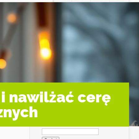
 i nawilżać cerę
znych
Szukaj: