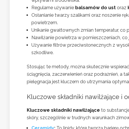
wpływami środowiska.
Regularne używanie
balsamów do ust
oraz
Osłanianie twarzy szalikami oraz noszenie rę
powietrzem.
Unikanie gwałtownych zmian temperatur, c
Nawilżanie powietrza w pomieszczeniach, co 
Używanie filtrów przeciwsłonecznych z wyso
szkodliwe.
Stosując te metody, można skutecznie wspierać
ściągnięcia, zaczerwienień oraz podrażnień, a 
pielęgnacja jest kluczem do utrzymania optym
Kluczowe składniki nawilżające i 
Kluczowe składniki nawilżające
to substancj
skóry, szczególnie w trudnych warunkach zimow
Ceramidy
:
To lipidy, które tworzą barierę och