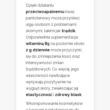
Dzięki działaniu
przeciwzapalnemu
kwas
pantotenowy może przynieść
ulgę osobom z problemami
skórnymi, takimi jak
trądzik
.
Odpowiednia suplementacja
witaminą B5
na poziomie około
2 g dziennie
może przyczynić
się do zmniejszenia ilości oraz
intensywności zmian
trądzikowych. Co więcej, jego
właściwości nawilżające
wpływają pozytywnie na
wygląd skóry, zwiększając jej
elastyczność
i
zdrowy blask
.
Wkomponowanie kosmetyków
z kwasem pantotenowym do