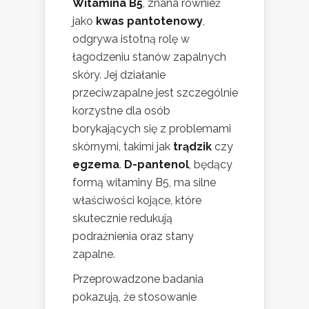
Witamina B5
, znana również
jako
kwas pantotenowy
,
odgrywa istotną rolę w
łagodzeniu stanów zapalnych
skóry. Jej działanie
przeciwzapalne jest szczególnie
korzystne dla osób
borykających się z problemami
skórnymi, takimi jak
trądzik
czy
egzema
.
D-pantenol
, będący
formą witaminy B5, ma silne
właściwości kojące, które
skutecznie redukują
podrażnienia oraz stany
zapalne.
Przeprowadzone badania
pokazują, że stosowanie