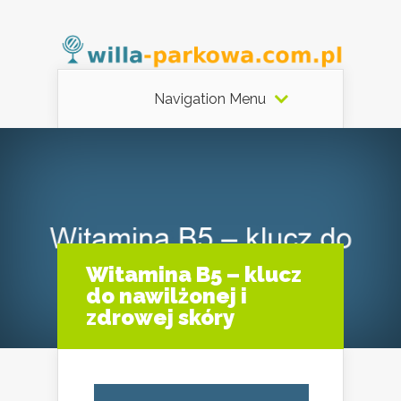
Navigation Menu
Witamina B5 – klucz
do nawilżonej i
zdrowej skóry