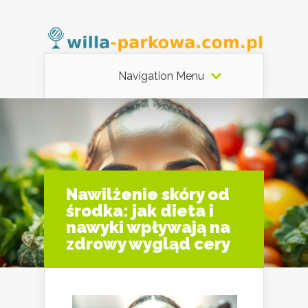
Navigation Menu
Nawilżenie skóry od
środka: jak dieta i
nawyki wpływają na
zdrowy wygląd cery