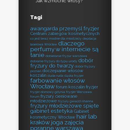
Jak wzmocnić włosy?
Tagi
awangarda przemyśl fryzjer
Centrum zabiegów kosmetycznych
co jest teraz modne dla młodzieży
depilacja
dlaczego
laserowa Wrocław
perfumy w internecie są
tanie
dobieranie fryzur warszawa
dobór
dobranie fryzury do typu urody
fryzury do twarzy
dobór fryzury
doczepianie włosów
poznań
koszalin
duda ruda śląska fryzjer
farbowanie włosów
Wrocław
forum koszalin fryzjer
fryzjer domowy gdynia
fryzjer Warszawa
fryzury cieniowane
forum
młodzieżowe
fryzury gwiazd rihanna
fryzury młodzieżowe spięte
gabinet estetyka
Gabinet
hair lab
kosmetyczny Wrocław
kraków
joga zajęcia
poranne warszawa