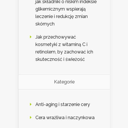
jak składniki o niskim indeksie
glikemicznym wspierają
leczenie i redukcję zmian
skórnych
Jak przechowywać
kosmetyki z witaminą C i
retinolem, by zachować ich
skuteczność i świeżość
Kategorie
Anti-aging i starzenie cery
Cera wrażliwa i naczynkowa