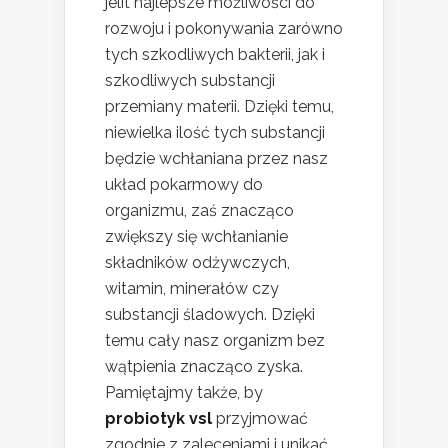
jelit najlepsze możliwości do
rozwoju i pokonywania zarówno
tych szkodliwych bakterii, jak i
szkodliwych substancji
przemiany materii. Dzięki temu,
niewielka ilość tych substancji
będzie wchłaniana przez nasz
układ pokarmowy do
organizmu, zaś znacząco
zwiększy się wchłanianie
składników odżywczych,
witamin, minerałów czy
substancji śladowych. Dzięki
temu cały nasz organizm bez
wątpienia znacząco zyska.
Pamiętajmy także, by
probiotyk vsl
przyjmować
zgodnie z zaleceniami i unikać