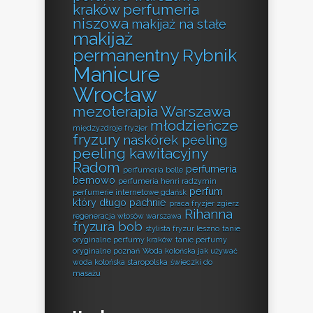
kraków perfumeria
niszowa
makijaż na stałe
makijaż
permanentny Rybnik
Manicure
Wrocław
mezoterapia Warszawa
młodzieńcze
międzyzdroje fryzjer
fryzury
naskórek peeling
peeling kawitacyjny
Radom
perfumeria
perfumeria belle
bemowo
perfumeria henri radzymin
perfum
perfumerie internetowe gdańsk
który długo pachnie
praca fryzjer zgierz
Rihanna
regeneracja włosów warszawa
fryzura bob
stylista fryzur leszno
tanie
oryginalne perfumy kraków
tanie perfumy
oryginalne poznań
Woda kolońska jak używać
woda kolońska staropolska
świeczki do
masażu