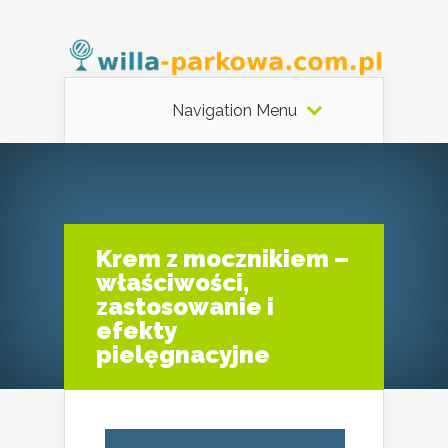
Navigation Menu
Krem z mocznikiem –
właściwości,
zastosowanie i
efekty
pielęgnacyjne