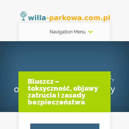
Navigation Menu
Bluszcz –
toksyczność, objawy
zatrucia i zasady
bezpieczeństwa