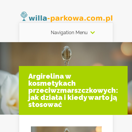
Navigation Menu
Argirelina w
kosmetykach
przeciwzmarszczkowych:
jak działa i kiedy warto ją
stosować