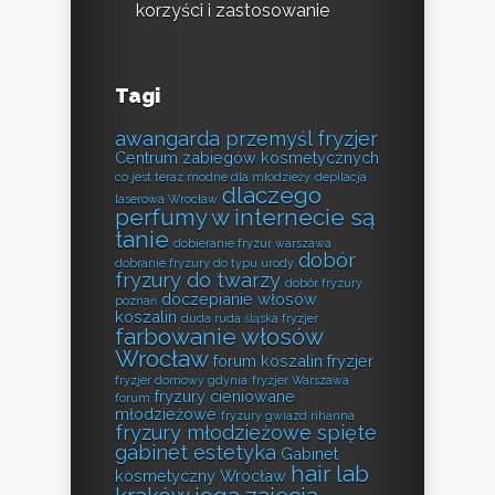
korzyści i zastosowanie
Tagi
awangarda przemyśl fryzjer
Centrum zabiegów kosmetycznych
co jest teraz modne dla młodzieży
depilacja
dlaczego
laserowa Wrocław
perfumy w internecie są
tanie
dobieranie fryzur warszawa
dobór
dobranie fryzury do typu urody
fryzury do twarzy
dobór fryzury
doczepianie włosów
poznań
koszalin
duda ruda śląska fryzjer
farbowanie włosów
Wrocław
forum koszalin fryzjer
fryzjer domowy gdynia
fryzjer Warszawa
fryzury cieniowane
forum
młodzieżowe
fryzury gwiazd rihanna
fryzury młodzieżowe spięte
gabinet estetyka
Gabinet
hair lab
kosmetyczny Wrocław