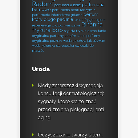
Radom
perfumeria
perfumeria belle
bemowo
perfumeria henri radzymin
perfum
perfumerie internetowe gdańsk
który długo pachnie
praca fryzjer zgierz
Rihanna
regeneracja włosów warszawa
fryzura bob
stylista fryzur leszno
tanie
oryginalne perfumy kraków
tanie perfumy
oryginalne poznań
Woda kolońska jak używać
woda kolońska staropolska
świeczki do
masażu
Uroda
Kiedy zmarszczki wymagają
konsultacji dermatologicznej:
sygnały, które warto znać
przed zmianą pielęgnacji anti-
aging
Oczyszczanie twarzy latem: