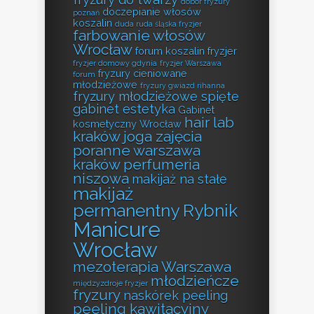
dobór fryzury
doczepianie włosów
poznań
koszalin
duda ruda śląska fryzjer
farbowanie włosów
Wrocław
forum koszalin fryzjer
fryzjer domowy gdynia
fryzjer Warszawa
fryzury cieniowane
forum
młodzieżowe
fryzury gwiazd rihanna
fryzury młodzieżowe spięte
gabinet estetyka
Gabinet
hair lab
kosmetyczny Wrocław
kraków
joga zajęcia
poranne warszawa
kraków perfumeria
niszowa
makijaż na stałe
makijaż
permanentny Rybnik
Manicure
Wrocław
mezoterapia Warszawa
młodzieńcze
międzyzdroje fryzjer
fryzury
naskórek peeling
peeling kawitacyjny