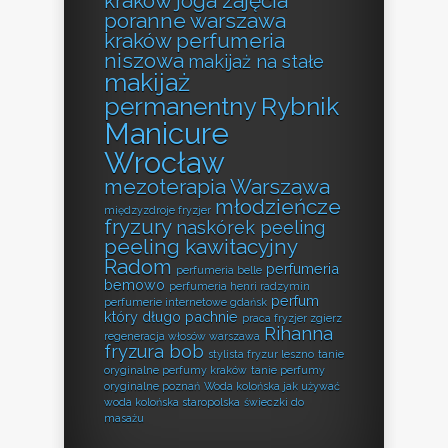
kraków
joga zajęcia
poranne warszawa
kraków perfumeria
niszowa
makijaż na stałe
makijaż
permanentny Rybnik
Manicure
Wrocław
mezoterapia Warszawa
młodzieńcze
międzyzdroje fryzjer
fryzury
naskórek peeling
peeling kawitacyjny
Radom
perfumeria
perfumeria belle
bemowo
perfumeria henri radzymin
perfum
perfumerie internetowe gdańsk
który długo pachnie
praca fryzjer zgierz
Rihanna
regeneracja włosów warszawa
fryzura bob
stylista fryzur leszno
tanie
oryginalne perfumy kraków
tanie perfumy
oryginalne poznań
Woda kolońska jak używać
woda kolońska staropolska
świeczki do
masażu