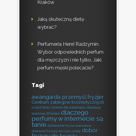
Kraków
Jaką skuteczną dietę
wybrać?
Perfumeria Henri Radzymin.
Wybór odpowiednich perfum
dla mężczyzn i nie tylko. Jaki
perfum męski polecacie?
Tagi
awangarda przemyśl fryzjer
Centrum zabiegów kosmetycznych
co jest teraz modne dla młodzieży
depilacja
dlaczego
laserowa Wrocław
perfumy w internecie są
tanie
dobieranie fryzur warszawa
dobór
dobranie fryzury do typu urody
fryzury do twarzy