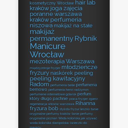
hair lab
kosmetyczny Wrocław
kraków
joga zajęcia
poranne warszawa
kraków perfumeria
niszowa
makijaż na stałe
makijaż
permanentny Rybnik
Manicure
Wrocław
mezoterapia Warszawa
młodzieńcze
międzyzdroje fryzjer
fryzury
naskórek peeling
peeling kawitacyjny
Radom
perfumeria
perfumeria belle
bemowo
perfumeria henri radzymin
perfum
perfumerie internetowe gdańsk
który długo pachnie
praca fryzjer zgierz
Rihanna
regeneracja włosów warszawa
fryzura bob
stylista fryzur leszno
tanie
oryginalne perfumy kraków
tanie perfumy
oryginalne poznań
Woda kolońska jak używać
woda kolońska staropolska
świeczki do
masażu