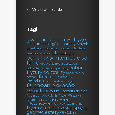
Modlitwa o pokój
Tagi
awangarda przemyśl fryzjer
Centrum zabiegów kosmetycznych
co jest teraz modne dla młodzieży
depilacja
dlaczego
laserowa Wrocław
perfumy w internecie są
tanie
dobieranie fryzur warszawa
dobór
dobranie fryzury do typu urody
fryzury do twarzy
dobór fryzury
doczepianie włosów
poznań
koszalin
duda ruda śląska fryzjer
farbowanie włosów
Wrocław
forum koszalin fryzjer
fryzjer domowy gdynia
fryzjer Warszawa
fryzury cieniowane
forum
młodzieżowe
fryzury gwiazd rihanna
fryzury młodzieżowe spięte
gabinet estetyka
Gabinet