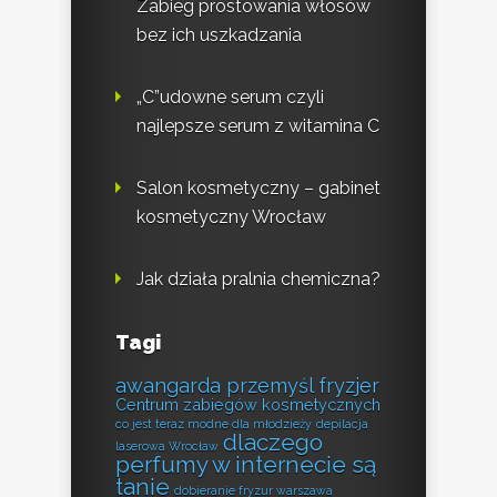
Zabieg prostowania włosów
bez ich uszkadzania
„C”udowne serum czyli
najlepsze serum z witamina C
Salon kosmetyczny – gabinet
kosmetyczny Wrocław
Jak działa pralnia chemiczna?
Tagi
awangarda przemyśl fryzjer
Centrum zabiegów kosmetycznych
co jest teraz modne dla młodzieży
depilacja
dlaczego
laserowa Wrocław
perfumy w internecie są
tanie
dobieranie fryzur warszawa