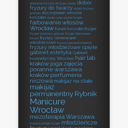
dobór
dobranie fryzury do typu urody
fryzury do twarzy
dobór fryzury
doczepianie włosów
poznań
koszalin
duda ruda śląska fryzjer
farbowanie włosów
Wrocław
forum koszalin fryzjer
fryzjer domowy gdynia
fryzjer Warszawa
fryzury cieniowane
forum
młodzieżowe
fryzury gwiazd rihanna
fryzury młodzieżowe spięte
gabinet estetyka
Gabinet
hair lab
kosmetyczny Wrocław
kraków
joga zajęcia
poranne warszawa
kraków perfumeria
niszowa
makijaż na stałe
makijaż
permanentny Rybnik
Manicure
Wrocław
mezoterapia Warszawa
młodzieńcze
międzyzdroje fryzjer