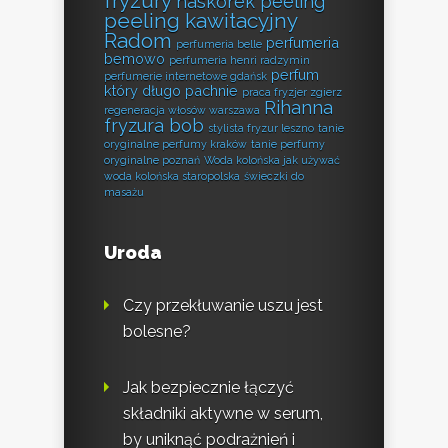
fryzury
naskórek peeling
peeling kawitacyjny
Radom
perfumeria
perfumeria belle
bemowo
perfumeria henri radzymin
perfum
perfumerie internetowe gdańsk
który długo pachnie
praca fryzjer zgierz
Rihanna
regeneracja włosów warszawa
fryzura bob
stylista fryzur leszno
tanie
oryginalne perfumy kraków
tanie perfumy
oryginalne poznań
Woda kolońska jak używać
woda kolońska staropolska
świeczki do
masażu
Uroda
Czy przekłuwanie uszu jest
bolesne?
Jak bezpiecznie łączyć
składniki aktywne w serum,
by uniknąć podrażnień i