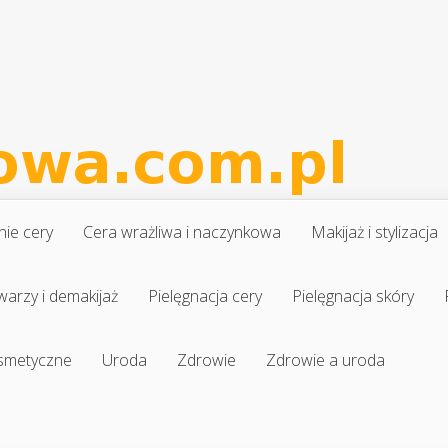
nie cery
Cera wrażliwa i naczynkowa
Makijaż i stylizacja
warzy i demakijaż
Pielęgnacja cery
Pielęgnacja skóry
osmetyczne
Uroda
Zdrowie
Zdrowie a uroda