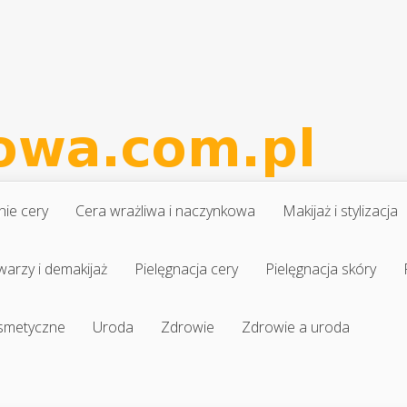
nie cery
Cera wrażliwa i naczynkowa
Makijaż i stylizacja
warzy i demakijaż
Pielęgnacja cery
Pielęgnacja skóry
osmetyczne
Uroda
Zdrowie
Zdrowie a uroda