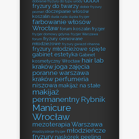
dobór
dobranie fryzury do typu urody
fryzury do twarzy
dobór fryzury
doczepianie włosów
poznań
koszalin
duda ruda śląska fryzjer
farbowanie włosów
Wrocław
forum koszalin fryzjer
fryzjer domowy gdynia
fryzjer Warszawa
fryzury cieniowane
forum
młodzieżowe
fryzury gwiazd rihanna
fryzury młodzieżowe spięte
gabinet estetyka
Gabinet
hair lab
kosmetyczny Wrocław
kraków
joga zajęcia
poranne warszawa
kraków perfumeria
niszowa
makijaż na stałe
makijaż
permanentny Rybnik
Manicure
Wrocław
mezoterapia Warszawa
młodzieńcze
międzyzdroje fryzjer
fryzury
naskórek peeling