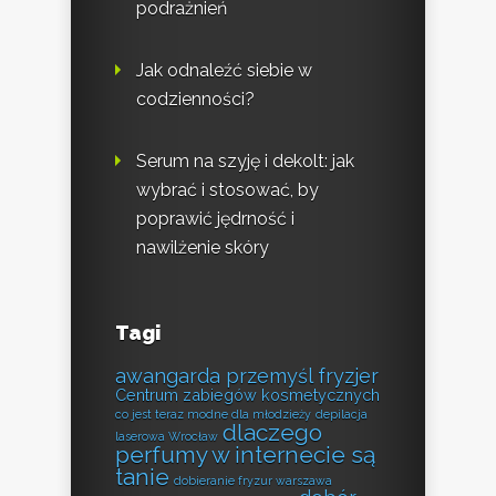
podrażnień
Jak odnaleźć siebie w
codzienności?
Serum na szyję i dekolt: jak
wybrać i stosować, by
poprawić jędrność i
nawilżenie skóry
Tagi
awangarda przemyśl fryzjer
Centrum zabiegów kosmetycznych
co jest teraz modne dla młodzieży
depilacja
dlaczego
laserowa Wrocław
perfumy w internecie są
tanie
dobieranie fryzur warszawa