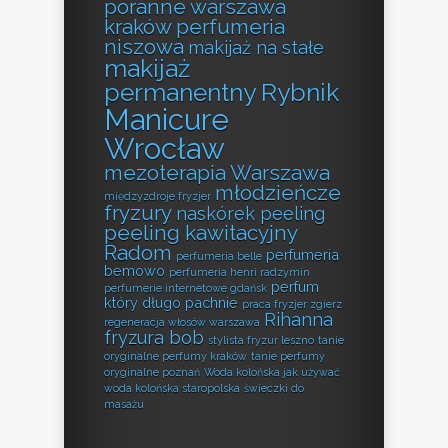
poranne warszawa
kraków perfumeria
niszowa
makijaż na stałe
makijaż
permanentny Rybnik
Manicure
Wrocław
mezoterapia Warszawa
młodzieńcze
międzyzdroje fryzjer
fryzury
naskórek peeling
peeling kawitacyjny
Radom
perfumeria
perfumeria belle
bemowo
perfumeria henri radzymin
perfum
perfumerie internetowe gdańsk
który długo pachnie
praca fryzjer zgierz
Rihanna
regeneracja włosów warszawa
fryzura bob
stylista fryzur leszno
tanie
oryginalne perfumy kraków
tanie perfumy
oryginalne poznań
Woda kolońska jak używać
woda kolońska staropolska
świeczki do
masażu