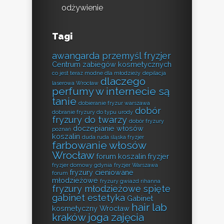
odżywienie
Tagi
awangarda przemyśl fryzjer
Centrum zabiegów kosmetycznych
co jest teraz modne dla młodzieży
depilacja
dlaczego
laserowa Wrocław
perfumy w internecie są
tanie
dobieranie fryzur warszawa
dobór
dobranie fryzury do typu urody
fryzury do twarzy
dobór fryzury
doczepianie włosów
poznań
koszalin
duda ruda śląska fryzjer
farbowanie włosów
Wrocław
forum koszalin fryzjer
fryzjer domowy gdynia
fryzjer Warszawa
fryzury cieniowane
forum
młodzieżowe
fryzury gwiazd rihanna
fryzury młodzieżowe spięte
gabinet estetyka
Gabinet
hair lab
kosmetyczny Wrocław
kraków
joga zajęcia