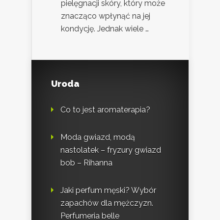
pielęgnacji skóry, który może
znacząco wpłynąć na jej
kondycję. Jednak wiele …
Uroda
Co to jest aromaterapia?
Moda gwiazd, modą
nastolatek – fryzury gwiazd
bob – Rihanna
Jaki perfum męski? Wybór
zapachów dla mężczyzn.
Perfumeria belle