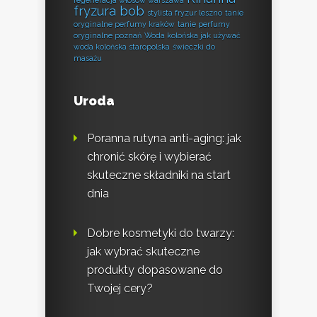
regeneracja włosów warszawa
fryzura bob
stylista fryzur leszno
tanie
oryginalne perfumy kraków
tanie perfumy
oryginalne poznań
Woda kolońska jak używać
woda kolońska staropolska
świeczki do
masażu
Uroda
Poranna rutyna anti-aging: jak
chronić skórę i wybierać
skuteczne składniki na start
dnia
Dobre kosmetyki do twarzy:
jak wybrać skuteczne
produkty dopasowane do
Twojej cery?