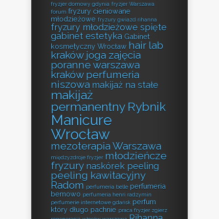
fryzjer domowy gdynia
fryzjer Warszawa
fryzury cieniowane
forum
młodzieżowe
fryzury gwiazd rihanna
fryzury młodzieżowe spięte
gabinet estetyka
Gabinet
hair lab
kosmetyczny Wrocław
kraków
joga zajęcia
poranne warszawa
kraków perfumeria
niszowa
makijaż na stałe
makijaż
permanentny Rybnik
Manicure
Wrocław
mezoterapia Warszawa
młodzieńcze
międzyzdroje fryzjer
fryzury
naskórek peeling
peeling kawitacyjny
Radom
perfumeria
perfumeria belle
bemowo
perfumeria henri radzymin
perfum
perfumerie internetowe gdańsk
który długo pachnie
praca fryzjer zgierz
Rihanna