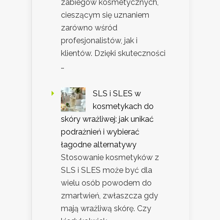
zabiegów kosmetycznych,
cieszącym się uznaniem
zarówno wśród
profesjonalistów, jak i
klientów. Dzięki skuteczności
…
SLS i SLES w
kosmetykach do
skóry wrażliwej: jak unikać
podrażnień i wybierać
łagodne alternatywy
Stosowanie kosmetyków z
SLS i SLES może być dla
wielu osób powodem do
zmartwień, zwłaszcza gdy
mają wrażliwą skórę. Czy