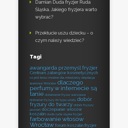
Damian Duda fryzjer Ruda
Śląska. Jakiego fryzjera warto
wybrać?
Przekłucie uszu dziecku – o
czym należy wiedzieć?
Tagi
awangarda przemyśl fryzjer
Centrum zabiegów kosmetycznych
co jest teraz modne dla młodzieży
depilacja
dlaczego
laserowa Wrocław
perfumy w internecie są
tanie
dobieranie fryzur warszawa
dobór
dobranie fryzury do typu urody
fryzury do twarzy
dobór fryzury
doczepianie włosów
poznań
koszalin
duda ruda śląska fryzjer
farbowanie włosów
Wrocław
forum koszalin fryzjer