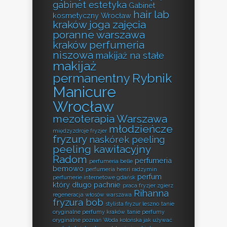
gabinet estetyka
Gabinet
hair lab
kosmetyczny Wrocław
kraków
joga zajęcia
poranne warszawa
kraków perfumeria
niszowa
makijaż na stałe
makijaż
permanentny Rybnik
Manicure
Wrocław
mezoterapia Warszawa
młodzieńcze
międzyzdroje fryzjer
fryzury
naskórek peeling
peeling kawitacyjny
Radom
perfumeria
perfumeria belle
bemowo
perfumeria henri radzymin
perfum
perfumerie internetowe gdańsk
który długo pachnie
praca fryzjer zgierz
Rihanna
regeneracja włosów warszawa
fryzura bob
stylista fryzur leszno
tanie
oryginalne perfumy kraków
tanie perfumy
oryginalne poznań
Woda kolońska jak używać