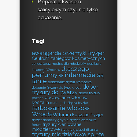
Preparat z kwasem
salicylowym czyli nie tylko
odkażanie…
Tagi
awangarda przemyśl fryzjer
Centrum zabiegów kosmetycznych
co jest teraz modne dla młodzieży
depilacja
dlaczego
laserowa Wrocław
perfumy w internecie są
tanie
dobieranie fryzur warszawa
dobór
dobranie fryzury do typu urody
fryzury do twarzy
dobór fryzury
doczepianie włosów
poznań
koszalin
duda ruda śląska fryzjer
farbowanie włosów
Wrocław
forum koszalin fryzjer
fryzjer domowy gdynia
fryzjer Warszawa
fryzury cieniowane
forum
młodzieżowe
fryzury gwiazd rihanna
fryzury młodzieżowe spięte