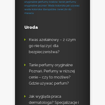
oryginalne perfumy kraków
tanie perfumy
oryginalne poznań
Woda kolońska jak używać
woda kolońska staropolska
świeczki do
masażu
Uroda
Kwas azelainowy – z czym
go nie łączyć dla
bezpieczeństwa?
Tanie perfumy oryginalne
Poznań. Perfumy w niższej
cenie – czy to możliwe?
Gdzie używać perfum?
Jak wygląda praca
dermatologa? Specjalizacje i