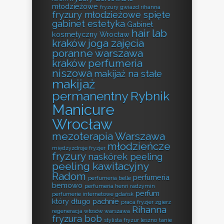
młodzieżowe
fryzury gwiazd rihanna
fryzury młodzieżowe spięte
gabinet estetyka
Gabinet
hair lab
kosmetyczny Wrocław
kraków
joga zajęcia
poranne warszawa
kraków perfumeria
niszowa
makijaż na stałe
makijaż
permanentny Rybnik
Manicure
Wrocław
mezoterapia Warszawa
młodzieńcze
międzyzdroje fryzjer
fryzury
naskórek peeling
peeling kawitacyjny
Radom
perfumeria
perfumeria belle
bemowo
perfumeria henri radzymin
perfum
perfumerie internetowe gdańsk
który długo pachnie
praca fryzjer zgierz
Rihanna
regeneracja włosów warszawa
fryzura bob
stylista fryzur leszno
tanie