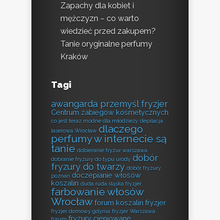
Zapachy dla kobiet i
mężczyzn – co warto
wiedzieć przed zakupem?
Tanie oryginalne perfumy
Kraków
Tagi
awangarda przemyśl fryzjer
Centrum zabiegów kosmetycznych
co jest teraz modne dla młodzieży
depilacja
dlaczego
laserowa Wrocław
perfumy w internecie są
tanie
dobieranie fryzur warszawa
dobór
dobranie fryzury do typu urody
fryzury do twarzy
dobór fryzury
doczepianie włosów
poznań
koszalin
duda ruda śląska fryzjer
farbowanie włosów
Wrocław
forum koszalin fryzjer
fryzjer domowy gdynia
fryzjer Warszawa
fryzury cieniowane
forum