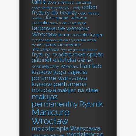
tanie
dobieranie fryzur warszawa
dobór
dobranie fryzury do typu urody
fryzury do twarzy
dobór fryzury
doczepianie włosów
poznań
koszalin
duda ruda śląska fryzjer
farbowanie włosów
Wrocław
forum koszalin fryzjer
fryzjer domowy gdynia
fryzjer Warszawa
fryzury cieniowane
forum
młodzieżowe
fryzury gwiazd rihanna
fryzury młodzieżowe spięte
gabinet estetyka
Gabinet
hair lab
kosmetyczny Wrocław
kraków
joga zajęcia
poranne warszawa
kraków perfumeria
niszowa
makijaż na stałe
makijaż
permanentny Rybnik
Manicure
Wrocław
mezoterapia Warszawa
młodzieńcze
międzyzdroje fryzjer