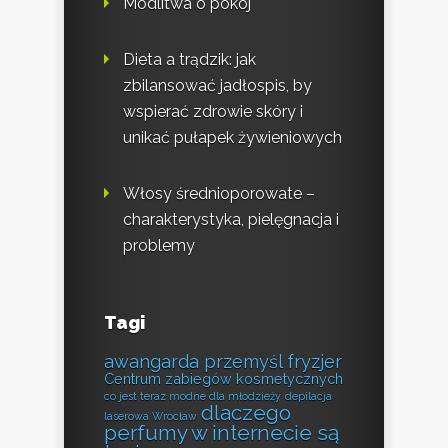
Modlitwa o pokój
Dieta a trądzik: jak
zbilansować jadłospis, by
wspierać zdrowie skóry i
unikać pułapek żywieniowych
Włosy średnioporowate –
charakterystyka, pielęgnacja i
problemy
Tagi
awangarda przemyśl fryzjer
Centrum zabiegów kosmetycznych
co jest teraz modne dla młodzieży
depilacja
dlaczego
laserowa Wrocław
perfumy w internecie są