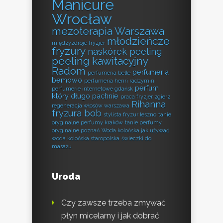
Manicure
Wrocław
mezoterapia Warszawa
młodzieńcze
międzyzdroje fryzjer
fryzury
naskórek peeling
peeling kawitacyjny
Radom
perfumeria
perfumeria belle
bemowo
perfumeria henri radzymin
perfum
perfumerie internetowe gdańsk
który długo pachnie
praca fryzjer zgierz
Rihanna
regeneracja włosów warszawa
fryzura bob
stylista fryzur leszno
tanie
oryginalne perfumy kraków
tanie perfumy
oryginalne poznań
Woda kolońska jak używać
woda kolońska staropolska
świeczki do
masażu
Uroda
Czy zawsze trzeba zmywać
płyn micelarny i jak dobrać