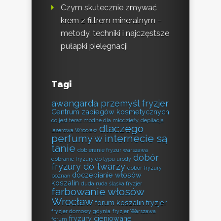
Czym skutecznie zmywać
krem z filtrem mineralnym –
metody, techniki i najczęstsze
pułapki pielęgnacji
Tagi
awangarda przemyśl fryzjer
Centrum zabiegów kosmetycznych
co jest teraz modne dla młodzieży
depilacja
dlaczego
laserowa Wrocław
perfumy w internecie są
tanie
dobieranie fryzur warszawa
dobór
dobranie fryzury do typu urody
fryzury do twarzy
dobór fryzury
doczepianie włosów
poznań
koszalin
duda ruda śląska fryzjer
farbowanie włosów
Wrocław
forum koszalin fryzjer
fryzjer domowy gdynia
fryzjer Warszawa
fryzury cieniowane
forum