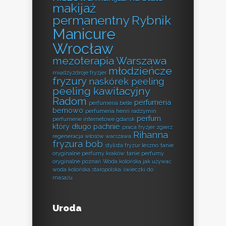
makijaż
permanentny Rybnik
Manicure
Wrocław
mezoterapia Warszawa
młodzieńcze
międzyzdroje fryzjer
fryzury
naskórek peeling
peeling kawitacyjny
Radom
perfumeria
perfumeria belle
bemowo
perfumeria henri radzymin
perfum
perfumerie internetowe gdańsk
który długo pachnie
praca fryzjer zgierz
Rihanna
regeneracja włosów warszawa
fryzura bob
stylista fryzur leszno
tanie
oryginalne perfumy kraków
tanie perfumy
oryginalne poznań
Woda kolońska jak używać
woda kolońska staropolska
świeczki do
masażu
Uroda