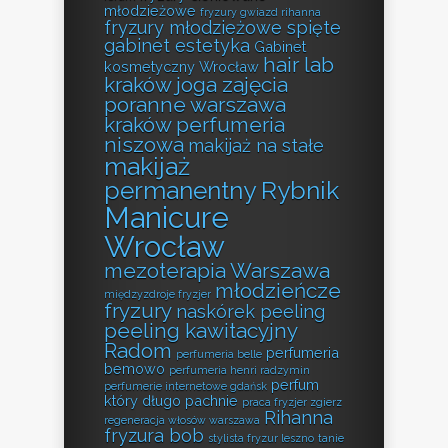
młodzieżowe
fryzury gwiazd rihanna
fryzury młodzieżowe spięte
gabinet estetyka
Gabinet
hair lab
kosmetyczny Wrocław
kraków
joga zajęcia
poranne warszawa
kraków perfumeria
niszowa
makijaż na stałe
makijaż
permanentny Rybnik
Manicure
Wrocław
mezoterapia Warszawa
młodzieńcze
międzyzdroje fryzjer
fryzury
naskórek peeling
peeling kawitacyjny
Radom
perfumeria
perfumeria belle
bemowo
perfumeria henri radzymin
perfum
perfumerie internetowe gdańsk
który długo pachnie
praca fryzjer zgierz
Rihanna
regeneracja włosów warszawa
fryzura bob
stylista fryzur leszno
tanie